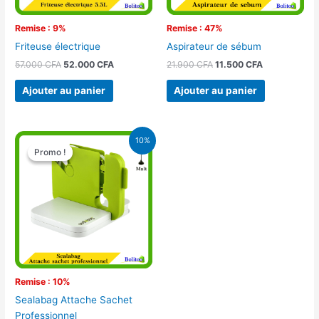
Remise : 9%
Remise : 47%
Friteuse électrique
Aspirateur de sébum
57.000
CFA
52.000
CFA
21.900
CFA
11.500
CFA
Ajouter au panier
Ajouter au panier
Le
Le
10%
prix
prix
Promo !
Promo !
initial
actuel
était :
est :
10.500 CFA.
9.500 CFA.
Remise : 10%
Sealabag Attache Sachet
Professionnel