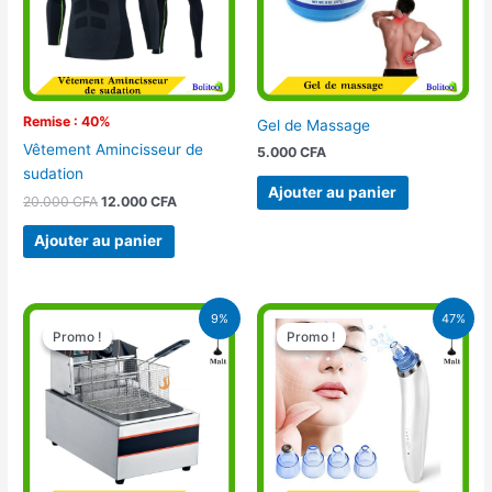
Remise : 40%
Gel de Massage
Vêtement Amincisseur de
5.000
CFA
sudation
Ajouter au panier
20.000
CFA
12.000
CFA
Ajouter au panier
Le
Le
Le
Le
9%
47%
prix
prix
prix
prix
Promo !
Promo !
Promo !
Promo !
initial
actuel
initial
actuel
était :
est :
était :
est :
57.000 CFA.
52.000 CFA.
21.900 CFA.
11.500 CFA.