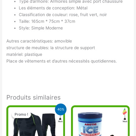
Type d’armoire: Armoires simple avec port chaussure
Les éléments de conception: Métal
Classification de couleur: rose, fruit vert, noir
Taille: 165cm * 75cm * 37cm
Style: Simple Moderne
Autres caractéristiques: amovible
structure de meubles: la structure de support
matériel: plastique
Place de vêtements et d’autres nécessités quotidiennes.
Produits similaires
Le
Le
40%
prix
prix
Promo !
Promo !
initial
actuel
était :
est :
20.000 CFA.
12.000 CFA.