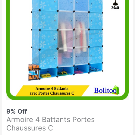
était :
est :
4
53.000 CFA.
48.000 CFA.
Battants
Portes
Chaussures
C
9% Off
Armoire 4 Battants Portes
Chaussures C