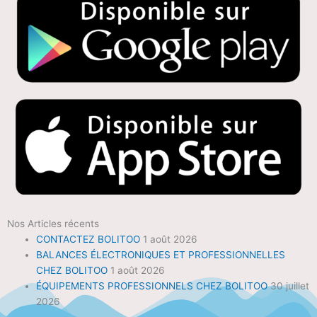
Nos Articles récents
CONTACTEZ BOLITOO
1 août 2026
BALANCES ÉLECTRONIQUES ET PROFESSIONNELLES
CHEZ BOLITOO
1 août 2026
ÉQUIPEMENTS PROFESSIONNELS CHEZ BOLITOO
30 juillet
2026