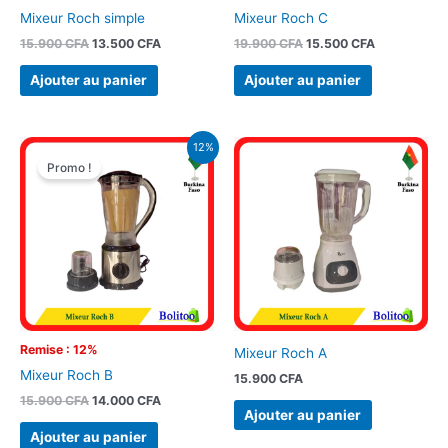
Mixeur Roch simple
Mixeur Roch C
15.900
CFA
13.500
CFA
19.900
CFA
15.500
CFA
Ajouter au panier
Ajouter au panier
Le
Le
12%
prix
prix
Promo !
initial
actuel
était :
est :
15.900 CFA.
14.000 CFA.
Remise : 12%
Mixeur Roch A
Mixeur Roch B
15.900
CFA
15.900
CFA
14.000
CFA
Ajouter au panier
Ajouter au panier