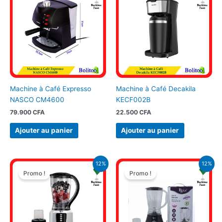
Machine à Café Expresso
Machine à Café Decakila
NASCO CM4600
KECF002B
79.900
CFA
22.500
CFA
Ajouter au panier
Ajouter au panier
Le
Le
Le
Le
12%
12%
prix
prix
prix
prix
Promo !
Promo !
initial
actuel
initial
actuel
était :
est :
était :
est :
15.900 CFA.
14.000 CFA.
15.900 CFA.
14.000 CFA.