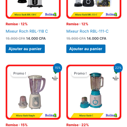
Remise : 12%
Remise : 12%
Mixeur Roch RBL-118 C
Mixeur Roch RBL-111-C
15.900
CFA
14.000
CFA
15.900
CFA
14.000
CFA
Ajouter au panier
Ajouter au panier
Le
Le
Le
Le
15%
22%
prix
prix
prix
prix
Promo !
Promo !
initial
actuel
initial
actuel
était :
est :
était :
est :
15.900 CFA.
13.500 CFA.
19.900 CFA.
15.500 CFA.
Remise : 15%
Remise : 22%