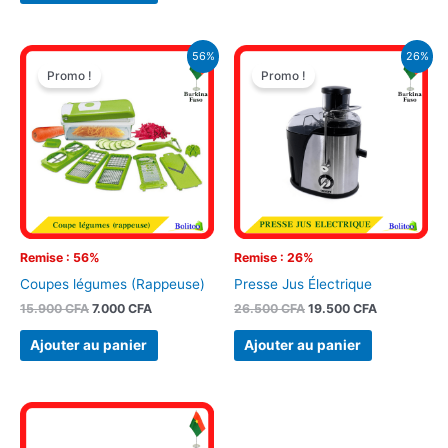
Le
Le
Le
Le
56%
26%
prix
prix
prix
prix
Promo !
Promo !
initial
actuel
initial
actuel
était :
est :
était :
est :
15.900 CFA.
7.000 CFA.
26.500 CFA.
19.500 CFA
Remise : 56%
Remise : 26%
Coupes légumes (Rappeuse)
Presse Jus Électrique
15.900
CFA
7.000
CFA
26.500
CFA
19.500
CFA
Ajouter au panier
Ajouter au panier