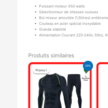
Puissant moteur 450 watts
Sélectionneur de vitesses voulues
Bol mixeur amovible (1,5litres) entièrem
Couteau en acier spécial inoxydable
Grande stabilité
Alimentation Courant 220-240v, 50hz, 
Produits similaires
Le
Le
39%
prix
prix
Promo !
Promo !
initial
actuel
était :
est :
19.000 CFA.
11.500 CFA.