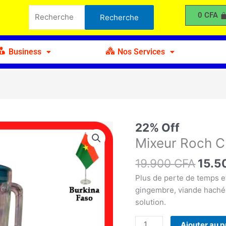
était :
est :
Roch
Recherche
0
CFA
Recherche
19.900 CFA.
15.500 CFA.
C
pour :
Business
Nos Services
Le
22% Off
quantité
prix
de
Mixeur Roch C
initia
Mixeur
19.900
CFA
était 
15.5
Roch
19.9
C
Plus de perte de temps e
gingembre, viande hachée,
solution.
Ajouter au p