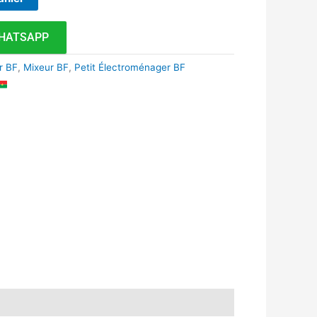
HATSAPP
r BF
,
Mixeur BF
,
Petit Électroménager BF
k
r
tsApp
inkedIn