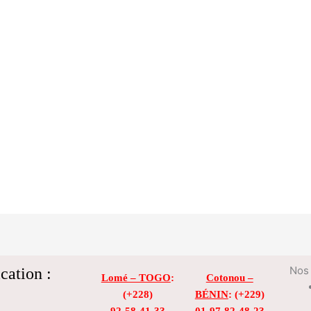
cation :
Nos 
Lomé – TOGO
:
Cotonou –
(+228)
BÉNIN
: (+229)