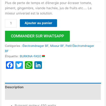
Plus de perte de temps et d’énergie pour écraser tomate,
piment, gingembre, viande hachée, jus de fruits etc…. Le
mixeur universel est la solution.
Ajouter au panier
COMMANDER SUR WHATSAPP
Catégories :
Électroménager BF
,
Mixeur BF
,
Petit Électroménager
BF
Étiquette :
BURKINA-FASO
Facebook
Twitter
WhatsApp
LinkedIn
Description
Avis (0)
Puissant moteur 450 watts