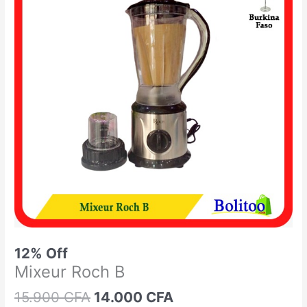
était :
est :
Roch
15.900 CFA.
14.000 CFA.
B
12% Off
Mixeur Roch B
15.900
CFA
14.000
CFA