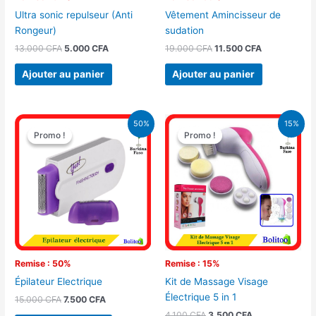
Ultra sonic repulseur (Anti
Vêtement Amincisseur de
Rongeur)
sudation
13.000
CFA
5.000
CFA
19.000
CFA
11.500
CFA
Ajouter au panier
Ajouter au panier
Le
Le
Le
Le
50%
15%
prix
prix
prix
prix
Promo !
Promo !
Promo !
Promo !
initial
actuel
initial
actuel
était :
est :
était :
est :
15.000 CFA.
7.500 CFA.
4.100 CFA.
3.500 CFA.
Remise : 50%
Remise : 15%
Épilateur Electrique
Kit de Massage Visage
Électrique 5 in 1
15.000
CFA
7.500
CFA
4.100
CFA
3.500
CFA