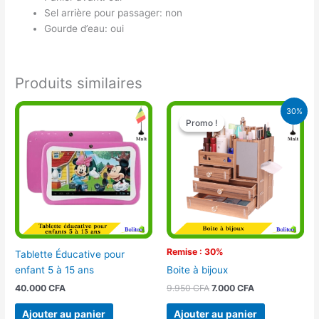
Sel arrière pour passager: non
Gourde d’eau: oui
Produits similaires
Le
Le
30%
prix
prix
Promo !
Promo !
initial
actuel
était :
est :
9.950 CFA.
7.000 CFA.
Remise : 30%
Tablette Éducative pour
enfant 5 à 15 ans
Boite à bijoux
40.000
CFA
9.950
CFA
7.000
CFA
Ajouter au panier
Ajouter au panier