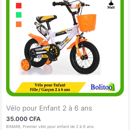
pour
Enfant
2
à
6
ans
Vélo pour Enfant 2 à 6 ans
35.000
CFA
B’AMAR, Premier vélo pour enfant de 2 à 6 ans.