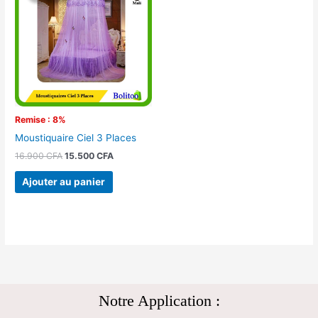
était :
est :
16.900 CFA.
15.500 CFA.
Remise : 8%
Moustiquaire Ciel 3 Places
16.900
CFA
15.500
CFA
Ajouter au panier
Notre Application :