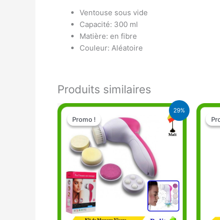
Ventouse sous vide
Capacité: 300 ml
Matière: en fibre
Couleur: Aléatoire
Produits similaires
Le
Le
29%
prix
prix
Promo !
Promo !
Pr
Pr
initial
actuel
était :
est :
5.500 CFA.
3.900 CFA.