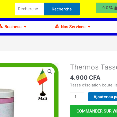
Tasse
Recherche
0
CFA
Recherche
Mobile
pour :
à
Isolation
Business
Nos Services
300ml
Thermos Tasse
quantité
de
4.900
CFA
Thermos
Tasse
Tasse d’isolation bouteil
Mobile
Ajouter au p
à
Isolation
300ml
COMMANDER SUR W