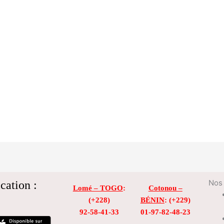
cation :
Nos 
Lomé – TOGO
:
Cotonou –
(+228)
BÉNIN
: (+229)
92-58-41-33
01-97-82-48-23