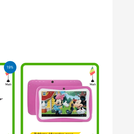
19%
FA.