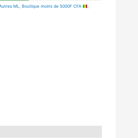
 Autres ML
,
Boutique moins de 5000F CFA
,
k
r
tsApp
inkedIn