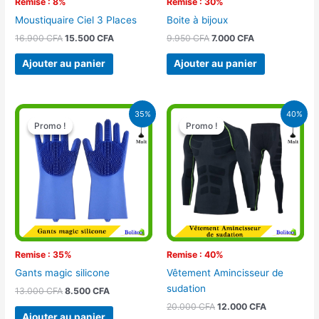
Remise : 8%
Remise : 30%
Moustiquaire Ciel 3 Places
Boite à bijoux
16.900
CFA
15.500
CFA
9.950
CFA
7.000
CFA
Ajouter au panier
Ajouter au panier
Le
Le
Le
Le
35%
40%
prix
prix
prix
prix
Promo !
Promo !
Promo !
Promo !
initial
actuel
initial
actuel
était :
est :
était :
est :
13.000 CFA.
8.500 CFA.
20.000 CFA.
12.000 CFA.
Remise : 35%
Remise : 40%
Gants magic silicone
Vêtement Amincisseur de
sudation
13.000
CFA
8.500
CFA
20.000
CFA
12.000
CFA
Ajouter au panier