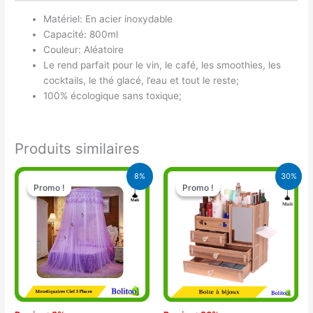
Matériel: En acier inoxydable
Capacité: 800ml
Couleur: Aléatoire
Le rend parfait pour le vin, le café, les smoothies, les
cocktails, le thé glacé, l’eau et tout le reste;
100% écologique sans toxique;
Produits similaires
Le
Le
Le
Le
8%
30%
prix
prix
prix
prix
Promo !
Promo !
Promo !
Promo !
initial
actuel
initial
actuel
était :
est :
était :
est :
16.900 CFA.
15.500 CFA.
9.950 CFA.
7.000 CFA.