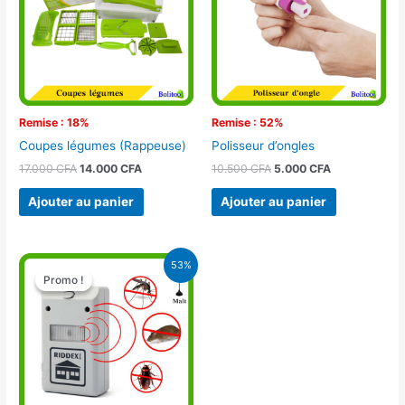
Remise : 18%
Remise : 52%
Coupes légumes (Rappeuse)
Polisseur d’ongles
17.000
CFA
14.000
CFA
10.500
CFA
5.000
CFA
Ajouter au panier
Ajouter au panier
Le
Le
53%
prix
prix
Promo !
Promo !
initial
actuel
était :
est :
15.000 CFA.
7.000 CFA.