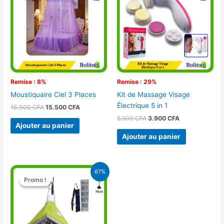
était :
est :
était :
est :
16.900 CFA.
15.500 CFA.
5.500 CFA.
3.900 CFA.
Remise : 8%
Remise : 29%
Moustiquaire Ciel 3 Places
Kit de Massage Visage
Électrique 5 in 1
16.900
CFA
15.500
CFA
5.500
CFA
3.900
CFA
Ajouter au panier
Ajouter au panier
Le
Le
67%
prix
prix
Promo !
Promo !
initial
actuel
était :
est :
15.000 CFA.
5.000 CFA.