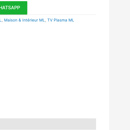
HATSAPP
L
,
Maison & Intérieur ML
,
TV Plasma ML
k
r
tsApp
inkedIn