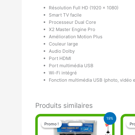
Résolution Full HD (1920 x 1080)
Smart TV facile
Processeur Dual Core
X2 Master Engine Pro
Amélioration Motion Plus
Couleur large
Audio Dolby
Port HDMI
Port multimédia USB
Wi-Fi intégré
Fonction multimédia USB (photo, vidéo 
Produits similaires
Le
Le
19%
prix
prix
Promo !
Promo !
Pr
Pr
initial
actuel
était :
est :