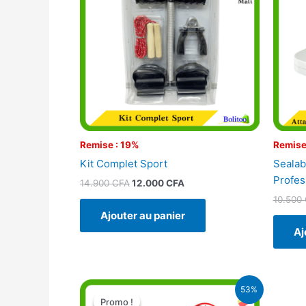
14.900 CFA.
12.000 CFA.
Remise : 19%
Remise
Kit Complet Sport
Sealab
Profes
14.900
CFA
12.000
CFA
10.500
Ajouter au panier
Aj
Le
Le
53%
prix
prix
Promo !
Promo !