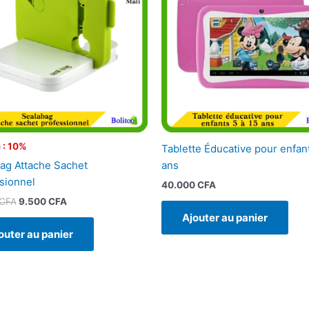
10.500 CFA.
9.500 CFA.
 : 10%
Tablette Éducative pour enfant
ag Attache Sachet
ans
sionnel
40.000
CFA
CFA
9.500
CFA
Ajouter au panier
outer au panier