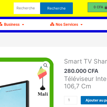
TV
Recherche
0
CFA
Recherche
Sharp
pour :
42"
Business
Nos Services
Smart TV Shar
quantité
de
280.000
CFA
Smart
Téléviseur Int
TV
Sharp
106,7 Cm
42"
Ajouter au p