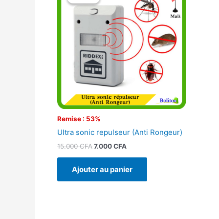
initial
actuel
était :
est :
15.000 CFA.
7.000 CFA.
Remise : 53%
Ultra sonic repulseur (Anti Rongeur)
15.000
CFA
7.000
CFA
Ajouter au panier