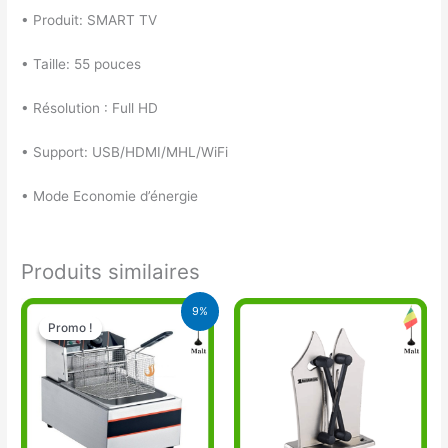
• Produit: SMART TV
• Taille: 55 pouces
• Résolution : Full HD
• Support: USB/HDMI/MHL/WiFi
• Mode Economie d’énergie
Produits similaires
Le
Le
9%
prix
prix
Promo !
Promo !
initial
actuel
était :
est :
57.000 CFA.
52.000 CFA.