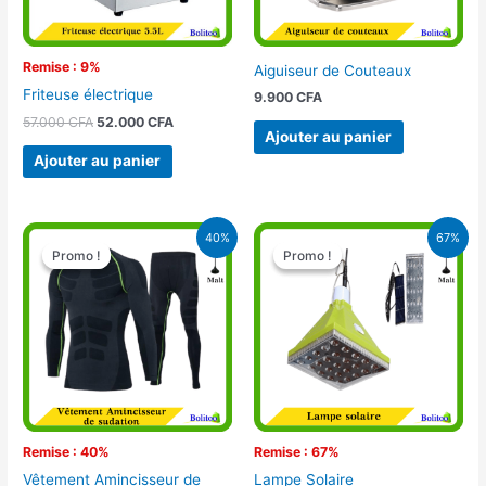
Remise : 9%
Aiguiseur de Couteaux
Friteuse électrique
9.900
CFA
57.000
CFA
52.000
CFA
Ajouter au panier
Ajouter au panier
Le
Le
Le
Le
40%
67%
prix
prix
prix
prix
Promo !
Promo !
Promo !
Promo !
initial
actuel
initial
actuel
était :
est :
était :
est :
20.000 CFA.
12.000 CFA.
15.000 CFA.
5.000 CFA.
Remise : 40%
Remise : 67%
Vêtement Amincisseur de
Lampe Solaire