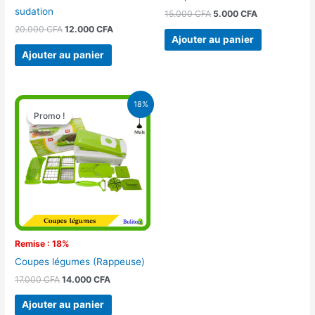
sudation
15.000
CFA
5.000
CFA
20.000
CFA
12.000
CFA
Ajouter au panier
Ajouter au panier
Le
Le
18%
prix
prix
Promo !
Promo !
initial
actuel
était :
est :
17.000 CFA.
14.000 CFA.
Remise : 18%
Coupes légumes (Rappeuse)
17.000
CFA
14.000
CFA
Ajouter au panier