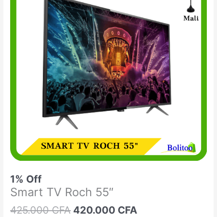
était :
est :
TV
425.000 CFA.
420.000 CFA.
Roch
55"
1% Off
Smart TV Roch 55″
425.000
CFA
420.000
CFA