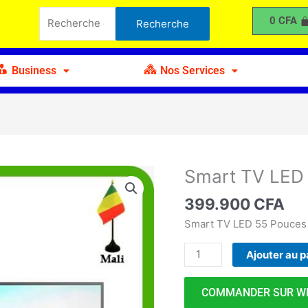
TV
Recherche
0
CFA
Recherche
LED
pour :
ROCH
55"
Business
Nos Services
Smart TV LED
quantité
de
399.900
CFA
Smart
TV
Smart TV LED 55 Pouce
LED
Ajouter au p
ROCH
55"
COMMANDER SUR W