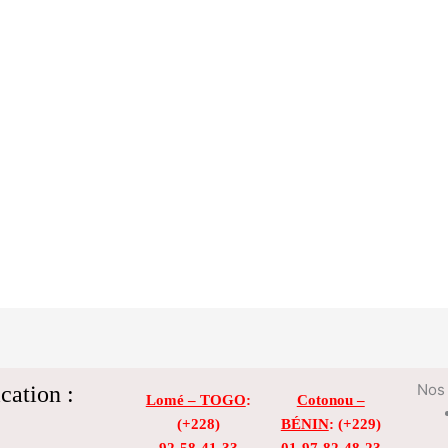
cation :
Nos 
Lomé – TOGO
:
Cotonou –
(+228)
BÉNIN
: (+229)