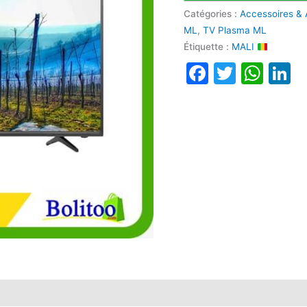
Catégories :
Accessoires &
ML
,
TV Plasma ML
Étiquette :
MALI
Faceboo
Twitte
Wha
L