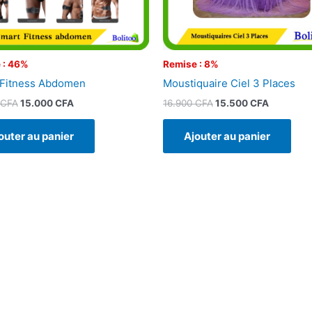
 : 46%
Remise : 8%
 Fitness Abdomen
Moustiquaire Ciel 3 Places
CFA
15.000
CFA
16.900
CFA
15.500
CFA
outer au panier
Ajouter au panier