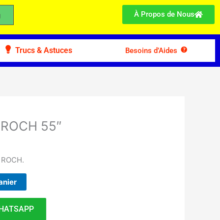
À Propos de Nous
Trucs & Astuces
Besoins d’Aides
 ROCH 55″
s ROCH.
anier
HATSAPP