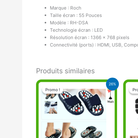
Marque : Roch
Taille écran : 55 Pouces
Modèle : RH-DSA
Technologie écran : LED
Résolution écran : 1366 x 768 pixels
Connectivité (ports) : HDMI, USB, Comp
Produits similaires
Le
Le
26%
prix
prix
Promo !
Promo !
Pr
Pr
initial
actuel
était :
est :
12.900 CFA.
9.500 CFA.