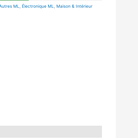
 Autres ML
,
Électronique ML
,
Maison & Intérieur
k
r
tsApp
inkedIn