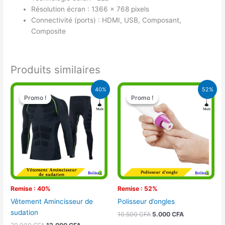
Résolution écran : 1366 x 768 pixels
Connectivité (ports) : HDMI, USB, Composant,
Composite
Produits similaires
Le
Le
Le
Le
40%
52%
prix
prix
prix
prix
Promo !
Promo !
Promo !
Promo !
initial
actuel
initial
actuel
était :
est :
était :
est :
20.000 CFA.
12.000 CFA.
10.500 CFA.
5.000 CFA.
Remise : 40%
Remise : 52%
Vêtement Amincisseur de
Polisseur d’ongles
sudation
10.500
CFA
5.000
CFA