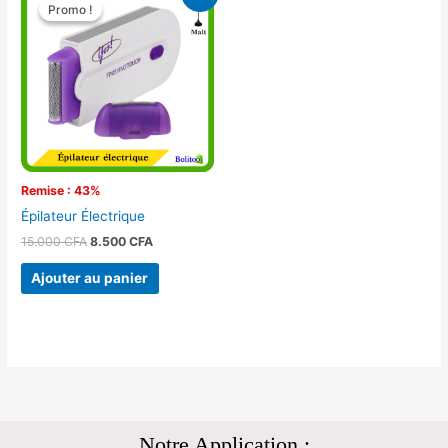
prix
prix
Promo !
Promo !
initial
actuel
était :
est :
15.000 CFA.
8.500 CFA.
Remise : 43%
Épilateur Électrique
15.000
CFA
8.500
CFA
Ajouter au panier
Notre Application :