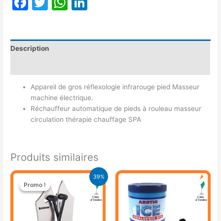
Facebook
Twitter
WhatsApp
LinkedIn
Description
Avis (0)
Appareil de gros réflexologie infrarouge pied Masseur
machine électrique.
Réchauffeur automatique de pieds à rouleau masseur
circulation thérapie chauffage SPA
Produits similaires
Le
Le
39%
prix
prix
Promo !
Promo !
initial
actuel
était :
est :
9.900 CFA.
6.000 CFA.