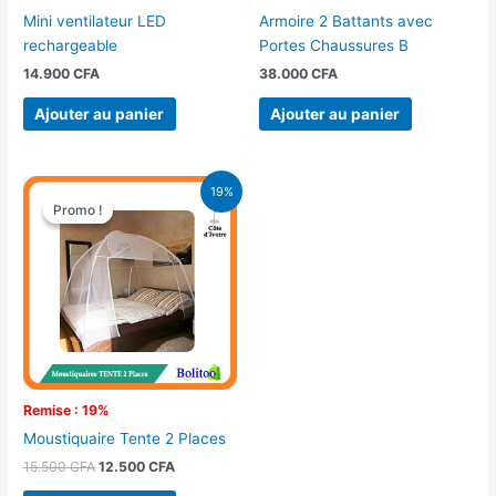
Mini ventilateur LED
Armoire 2 Battants avec
rechargeable
Portes Chaussures B
14.900
CFA
38.000
CFA
Ajouter au panier
Ajouter au panier
Le
Le
19%
prix
prix
Promo !
Promo !
initial
actuel
était :
est :
15.500 CFA.
12.500 CFA.
Remise : 19%
Moustiquaire Tente 2 Places
15.500
CFA
12.500
CFA