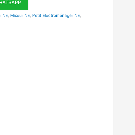
HATSAPP
r NE
,
Mixeur NE
,
Petit Électroménager NE
,
k
r
tsApp
inkedIn