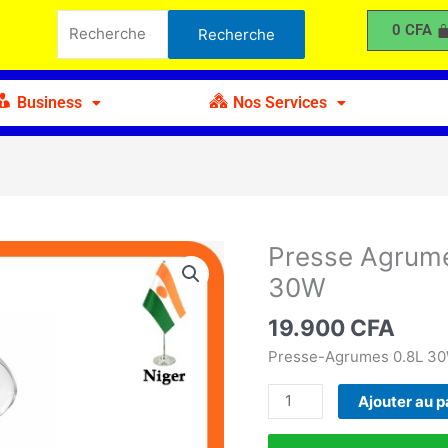
Agrumes
Recherche
0
CFA
Recherche
Decakila
pour :
KEJC001W
30W
Business
Nos Services
Presse Agrum
quantité
de
30W
Presse
Agrumes
19.900
CFA
Decakila
Presse-Agrumes 0.8L 30
KEJC001W
30W
Ajouter au p