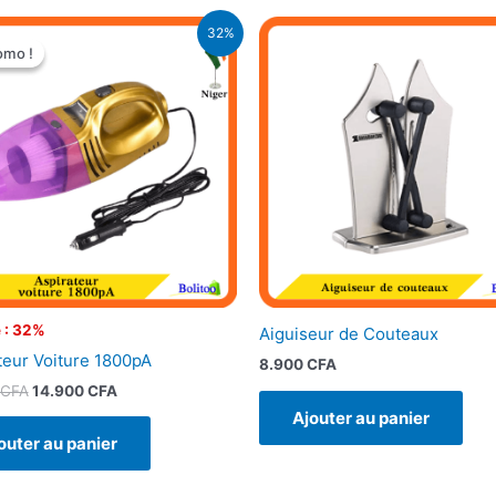
Le
Le
32%
prix
prix
omo !
omo !
initial
actuel
était :
est :
22.000 CFA.
14.900 CFA.
 : 32%
Aiguiseur de Couteaux
teur Voiture 1800pA
8.900
CFA
CFA
14.900
CFA
Ajouter au panier
outer au panier