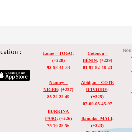
cation :
Nos 
Lomé – TOGO
:
Cotonou –
(+228)
BÉNIN
: (+229)
92-58-41-33
01-97-82-48-23
Niamey –
Abidjan – COTE
NIGER
: (+227)
D’IVOIRE
:
85 22 22 49
(+225)
07-09-05-45-97
BURKINA
FASO
: (+226)
Bamako- MALI
:
75 10 28 56
(+223)