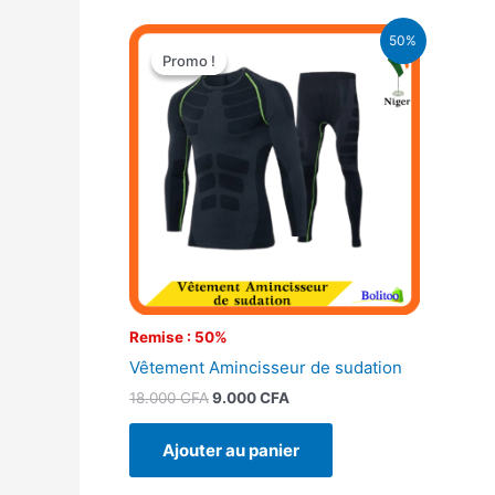
Le
Le
50%
prix
prix
Promo !
Promo !
initial
actuel
était :
est :
18.000 CFA.
9.000 CFA.
Remise : 50%
Vêtement Amincisseur de sudation
18.000
CFA
9.000
CFA
Ajouter au panier