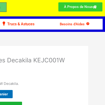
À Propos de Nous
Trucs & Astuces
Besoins d’Aides
es Decakila KEJC001W
W Decakila.
anier