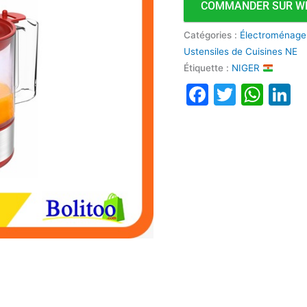
COMMANDER SUR W
Catégories :
Électroménage
Ustensiles de Cuisines NE
Étiquette :
NIGER
Faceboo
Twitte
Wha
L