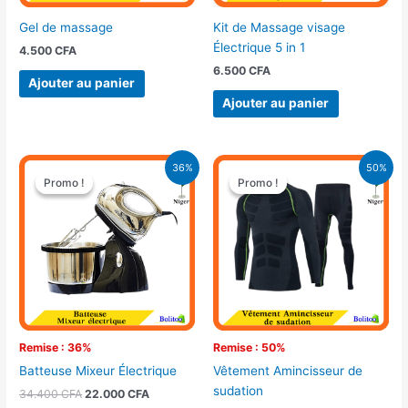
Gel de massage
Kit de Massage visage
Électrique 5 in 1
4.500
CFA
6.500
CFA
Ajouter au panier
Ajouter au panier
Le
Le
Le
Le
36%
50%
prix
prix
prix
prix
Promo !
Promo !
Promo !
Promo !
initial
actuel
initial
actuel
était :
est :
était :
est :
34.400 CFA.
22.000 CFA.
18.000 CFA.
9.000 CFA.
Remise : 36%
Remise : 50%
Batteuse Mixeur Électrique
Vêtement Amincisseur de
sudation
34.400
CFA
22.000
CFA