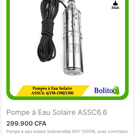
à
Eau
Solaire
ASSC6.6
Pompe à Eau Solaire ASSC6.6
299.900
CFA
Pompe à eau solaire Submersible 90V 1300W, avec contrôleur