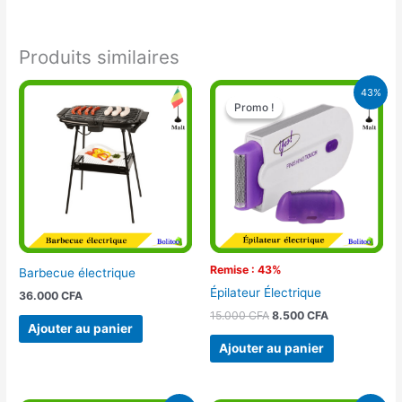
Produits similaires
Le
Le
43%
prix
prix
Promo !
Promo !
initial
actuel
était :
est :
15.000 CFA.
8.500 CFA.
Remise : 43%
Barbecue électrique
Épilateur Électrique
36.000
CFA
15.000
CFA
8.500
CFA
Ajouter au panier
Ajouter au panier