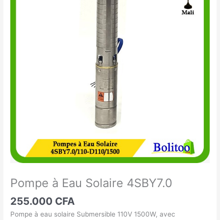
à
Eau
Solaire
4SBY7.0
Pompe à Eau Solaire 4SBY7.0
255.000
CFA
Pompe à eau solaire Submersible 110V 1500W, avec