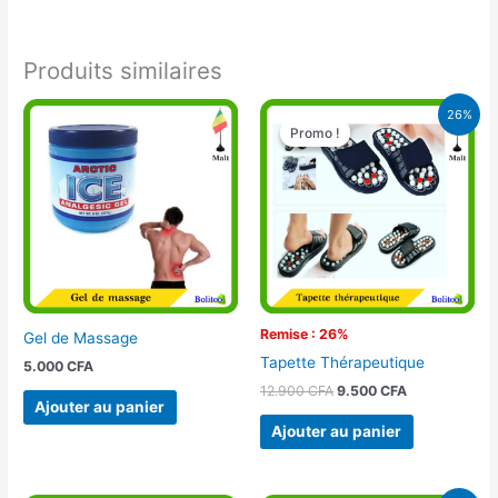
Produits similaires
Le
Le
26%
prix
prix
Promo !
Promo !
initial
actuel
était :
est :
12.900 CFA.
9.500 CFA.
Remise : 26%
Gel de Massage
Tapette Thérapeutique
5.000
CFA
12.900
CFA
9.500
CFA
Ajouter au panier
Ajouter au panier