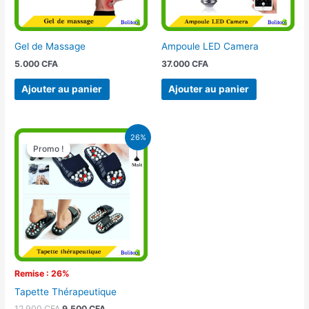
Gel de Massage
Ampoule LED Camera
5.000
CFA
37.000
CFA
Ajouter au panier
Ajouter au panier
Le
Le
26%
prix
prix
Promo !
Promo !
initial
actuel
était :
est :
12.900 CFA.
9.500 CFA.
Remise : 26%
Tapette Thérapeutique
12.900
CFA
9.500
CFA