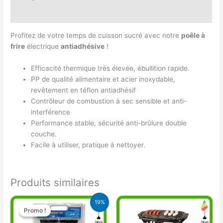
Avis (0)
Profitez de votre temps de cuisson sucré avec notre
poêle à
frire
électrique
antiadhésive
!
Efficacité thermique très élevée, ébullition rapide.
PP de qualité alimentaire et acier inoxydable,
revêtement en téflon antiadhésif
Contrôleur de combustion à sec sensible et anti-
interférence
Performance stable, sécurité anti-brûlure double
couche.
Facile à utiliser, pratique à nettoyer.
Produits similaires
Le
Le
19%
prix
prix
Promo !
Promo !
initial
actuel
était :
est :