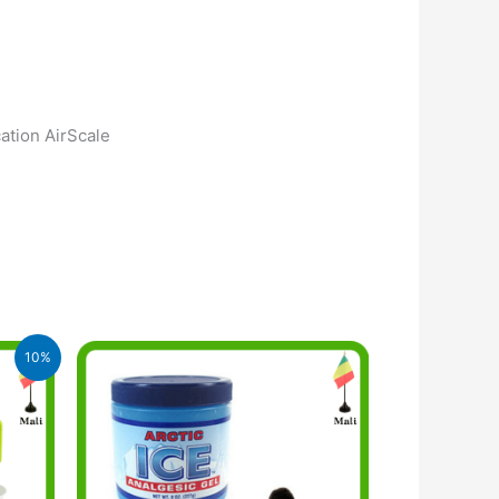
ation AirScale
10%
.