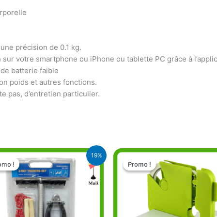
rporelle
ne précision de 0.1 kg.
sur votre smartphone ou iPhone ou tablette PC grâce à l’applic
de batterie faible
on poids et autres fonctions.
 pas, d’entretien particulier.
Le
Le
Le
Le
19%
prix
prix
prix
prix
omo !
omo !
Promo !
Promo !
initial
actuel
initial
actuel
était :
est :
était :
est :
14.900 CFA.
12.000 CFA.
10.500 CFA.
9.500 CFA