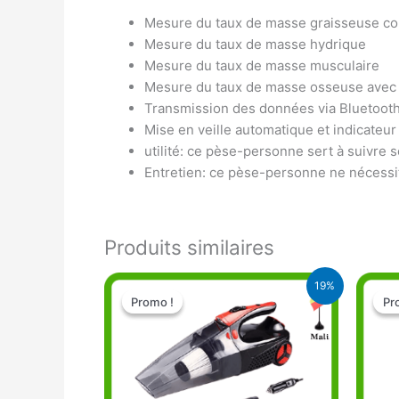
Mesure du taux de masse graisseuse co
Mesure du taux de masse hydrique
Mesure du taux de masse musculaire
Mesure du taux de masse osseuse avec u
Transmission des données via Bluetooth 
Mise en veille automatique et indicateur 
utilité: ce pèse-personne sert à suivre s
Entretien: ce pèse-personne ne nécessite
Produits similaires
Le
Le
19%
prix
prix
Promo !
Promo !
Pr
Pr
initial
actuel
était :
est :
27.000 CFA.
22.000 CFA.