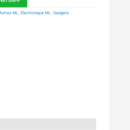
HATSAPP
 Autres ML
,
Électronique ML
,
Gadgets
k
r
tsApp
inkedIn