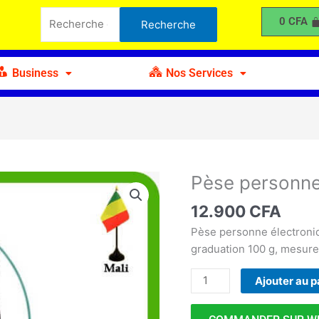
personne
Recherche
0
CFA
Recherche
électronique
pour :
Business
Nos Services
Pèse personne
quantité
de
12.900
CFA
Pèse
personne
Pèse personne électroniq
électronique
graduation 100 g, mesure
Ajouter au p