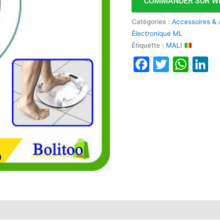
COMMANDER SUR W
Catégories :
Accessoires &
Électronique ML
Étiquette :
MALI
Faceboo
Twitte
Wha
L