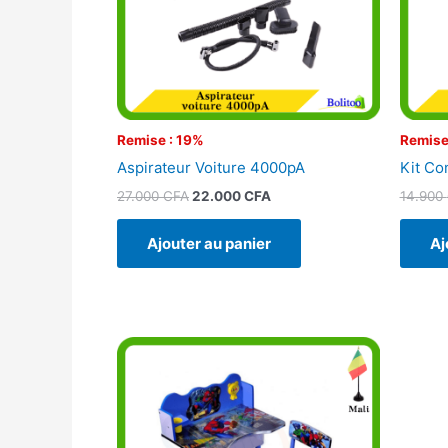
Remise : 19%
Remise
Aspirateur Voiture 4000pA
Kit Co
27.000
CFA
22.000
CFA
14.900
Ajouter au panier
Aj