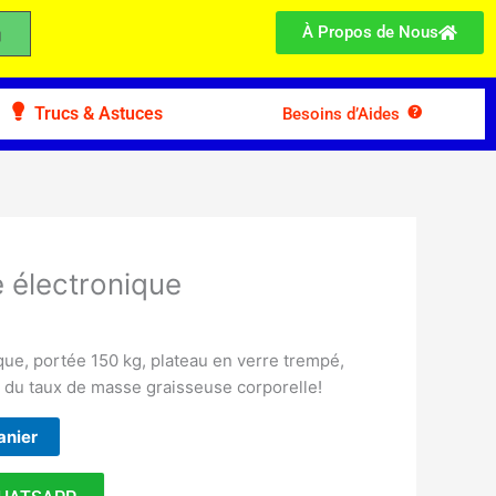
À Propos de Nous
Trucs & Astuces
Besoins d’Aides
 électronique
ue, portée 150 kg, plateau en verre trempé,
 du taux de masse graisseuse corporelle!
anier