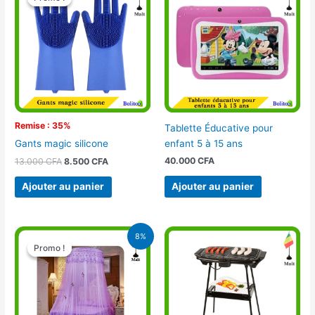
initial
actuel
était :
est :
13.000 CFA.
8.500 CFA.
Remise : 35%
Tablette Éducative pour
enfant 5 à 15 ans
Gants magic silicone
40.000
CFA
13.000
CFA
8.500
CFA
Ajouter au panier
Ajouter au panier
Le
Le
8%
prix
prix
Promo !
Promo !
initial
actuel
était :
est :
16.900 CFA.
15.500 CFA.