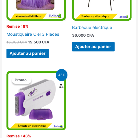
Remise : 8%
Barbecue électrique
Moustiquaire Ciel 3 Places
36.000
CFA
16.900
CFA
15.500
CFA
Ajouter au panier
Ajouter au panier
Le
Le
43%
prix
prix
Promo !
Promo !
initial
actuel
était :
est :
15.000 CFA.
8.500 CFA.
Remise : 43%