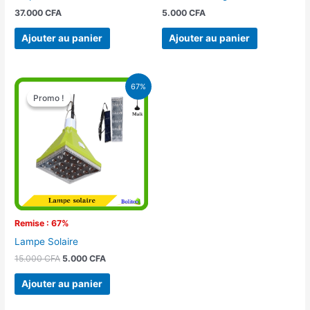
37.000
CFA
5.000
CFA
Ajouter au panier
Ajouter au panier
Le
Le
67%
prix
prix
Promo !
Promo !
initial
actuel
était :
est :
15.000 CFA.
5.000 CFA.
Remise : 67%
Lampe Solaire
15.000
CFA
5.000
CFA
Ajouter au panier