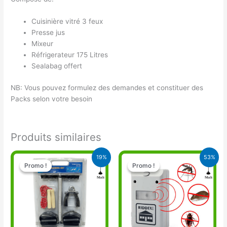
Cuisinière vitré 3 feux
Presse jus
Mixeur
Réfrigerateur 175 Litres
Sealabag offert
NB: Vous pouvez formulez des demandes et constituer des
Packs selon votre besoin
Produits similaires
Le
Le
Le
Le
19%
53%
prix
prix
prix
prix
Promo !
Promo !
Promo !
Promo !
initial
actuel
initial
actuel
était :
est :
était :
est :
14.900 CFA.
12.000 CFA.
15.000 CFA.
7.000 CFA.