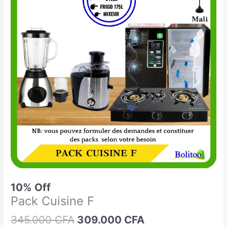
était :
est :
Cuisine
345.000 CFA.
309.000 CFA.
F
10% Off
Pack Cuisine F
345.000
CFA
309.000
CFA