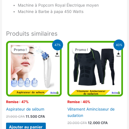
Machine à Popcorn Royal Électrique moyen
Machine à Barbe à papa 450 Watts
Produits similaires
Le
Le
Le
Le
47%
40%
prix
prix
prix
prix
Promo !
Promo !
Promo !
Promo !
initial
actuel
initial
actuel
était :
est :
était :
est :
21.900 CFA.
11.500 CFA.
20.000 CFA.
12.000 CFA.
Remise : 47%
Remise : 40%
Aspirateur de sébum
Vêtement Amincisseur de
sudation
21.900
CFA
11.500
CFA
20.000
CFA
12.000
CFA
Ajouter au panier