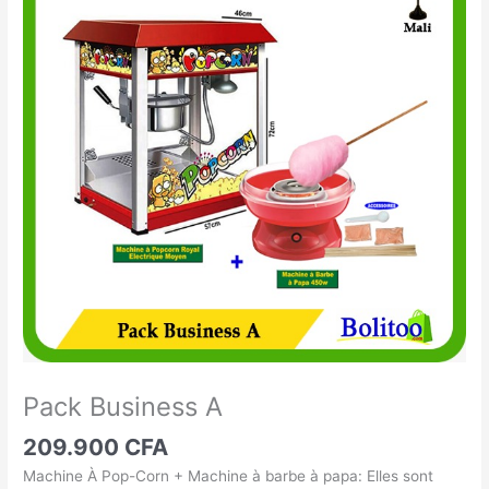
Business
A
Pack Business A
209.900
CFA
Machine À Pop-Corn + Machine à barbe à papa: Elles sont