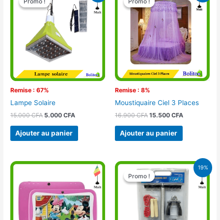
Promo !
Promo !
Promo !
Promo !
initial
actuel
initial
actuel
était :
est :
était :
est :
15.000 CFA.
5.000 CFA.
16.900 CFA.
15.500 CFA.
Remise : 67%
Remise : 8%
Lampe Solaire
Moustiquaire Ciel 3 Places
15.000
CFA
5.000
CFA
16.900
CFA
15.500
CFA
Ajouter au panier
Ajouter au panier
Le
Le
19%
prix
prix
Promo !
Promo !
initial
actuel
était :
est :
14.900 CFA.
12.000 CFA.