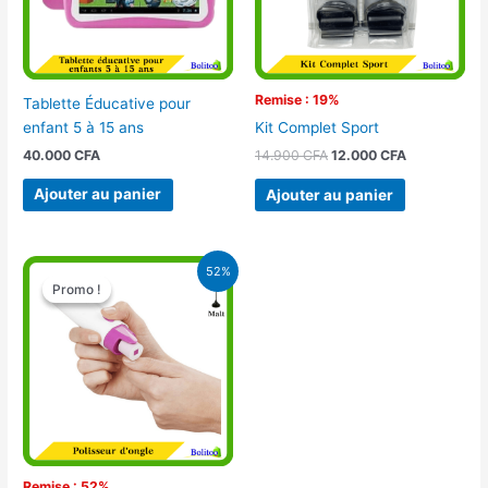
Remise : 19%
Tablette Éducative pour
enfant 5 à 15 ans
Kit Complet Sport
40.000
CFA
14.900
CFA
12.000
CFA
Ajouter au panier
Ajouter au panier
Le
Le
52%
prix
prix
Promo !
Promo !
initial
actuel
était :
est :
10.500 CFA.
5.000 CFA.
Remise : 52%