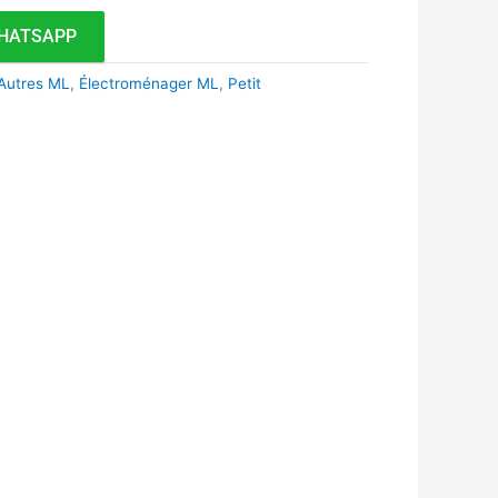
HATSAPP
 Autres ML
,
Électroménager ML
,
Petit
k
r
tsApp
inkedIn