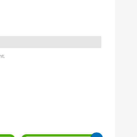
nt.
Le
Le