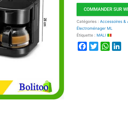
1
COMMANDER SUR W
Catégories :
Accessoires &
Électroménager ML
Étiquette :
MALI
Faceboo
Twitte
Wha
L