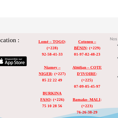
cation :
Nos 
Lomé – TOGO
:
Cotonou –
(+228)
BÉNIN
: (+229)
92-58-41-33
01-97-82-48-23
Niamey –
Abidjan – COTE
NIGER
: (+227)
D’IVOIRE
:
85 22 22 49
(+225)
07-09-05-45-97
BURKINA
FASO
: (+226)
Bamako- MALI
:
75 10 28 56
(+223)
76-26-38-29