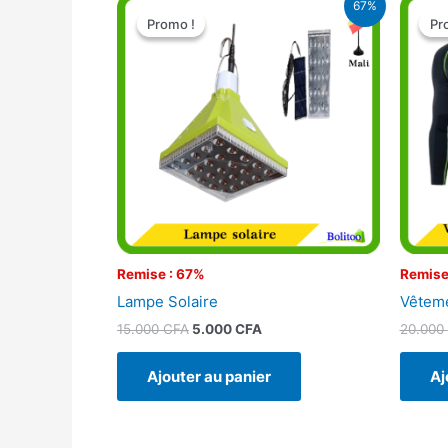
67%
prix
prix
Promo !
Promo !
Pr
Pr
initial
actuel
était :
est :
15.000 CFA.
5.000 CFA.
Remise : 67%
Remise
Lampe Solaire
Vêteme
15.000
CFA
5.000
CFA
20.000
Ajouter au panier
Aj