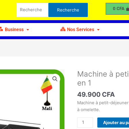
à
Recherche
0
CFA
Recherche
petit
pour :
Déjeuner
Multifonction
Business
Nos Services
3
en
1
Machine à peti
quantité
de
en 1
Machine
à
49.900
CFA
petit
Machine à petit-déjeuner 
Déjeuner
à omelette.
Multifonction
3
Ajouter au p
en