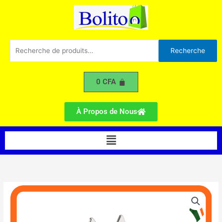
Couteaux
Aller
au
contenu
Recherche
Recherche
pour :
0
CFA
À Propos de Nous
Menu
quantité
de
Aiguiseur