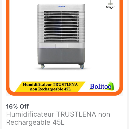
était :
est :
TRUSTLENA
155.000 CFA.
129.900 CFA.
non
Rechargeable
45L
16% Off
Humidificateur TRUSTLENA non
Rechargeable 45L