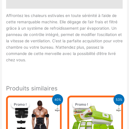
Avis (0)
Affrontez les chaleurs estivales en toute sérénité à l’aide de
cette remarquable machine. Elle dégage de l’air frais et filtré
grâce à un système de refroidissement par évaporation. Un
panneau de contrôle intégré, permet de modifier l’oscillation et
la vitesse de ventilation. C’est la parfaite acquisition pour votre
chambre ou votre bureau. N’attendez plus, passez la
commande de cette merveille avec la possibilité d’être livré
chez vous.
Produits similaires
Le
Le
Le
Le
40%
53%
prix
prix
prix
prix
Promo !
Promo !
Promo !
Promo !
initial
actuel
initial
actuel
était :
est :
était :
est :
25.000 CFA.
15.000 CFA.
15.000 CFA.
7.000 CFA.