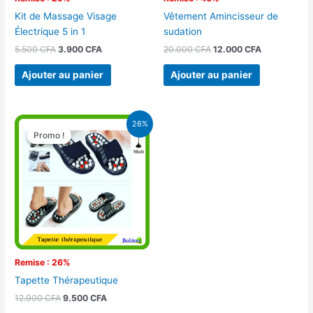
Kit de Massage Visage
Vêtement Amincisseur de
Électrique 5 in 1
sudation
5.500
CFA
3.900
CFA
20.000
CFA
12.000
CFA
Ajouter au panier
Ajouter au panier
Le
Le
26%
prix
prix
Promo !
Promo !
initial
actuel
était :
est :
12.900 CFA.
9.500 CFA.
Remise : 26%
Tapette Thérapeutique
12.900
CFA
9.500
CFA