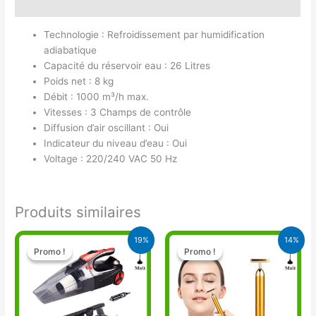
Avis (0)
Technologie : Refroidissement par humidification
adiabatique
Capacité du réservoir eau : 26 Litres
Poids net : 8 kg
Débit : 1000 m³/h max.
Vitesses : 3 Champs de contrôle
Diffusion d’air oscillant : Oui
Indicateur du niveau d’eau : Oui
Voltage : 220/240 VAC 50 Hz
Produits similaires
Le
Le
Le
Le
19%
14%
prix
prix
prix
prix
Promo !
Promo !
Promo !
Promo !
initial
actuel
initial
actuel
était :
est :
était :
est :
27.000 CFA.
22.000 CFA.
11.000 CFA.
9.500 CFA.