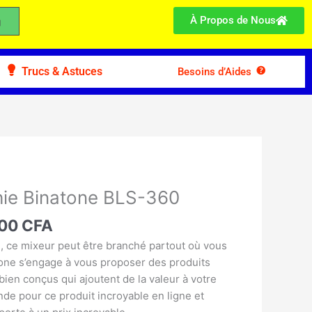
À Propos de Nous
Trucs & Astuces
Besoins d’Aides
Le
prix
ie Binatone BLS-360
l
actuel
:
000
CFA
est :
00 CFA.
22.000 CFA.
e, ce mixeur peut être branché partout où vous
tone s’engage à vous proposer des produits
bien conçus qui ajoutent de la valeur à votre
de pour ce produit incroyable en ligne et