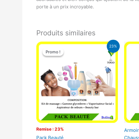
porte à un prix incroyable.
Produits similaires
Le
Le
23%
prix
prix
Promo !
Promo !
initial
actuel
était :
est :
65.000 CFA.
49.900 CFA.
Remise : 23%
Armoir
Pack Beauté
Chaus