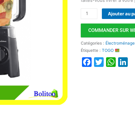
faites-vous livrer à votre
Ajouter au p
COMMANDER SUR W
Catégories :
Électroménage
Étiquette :
TOGO
Faceboo
Twitte
Wha
L