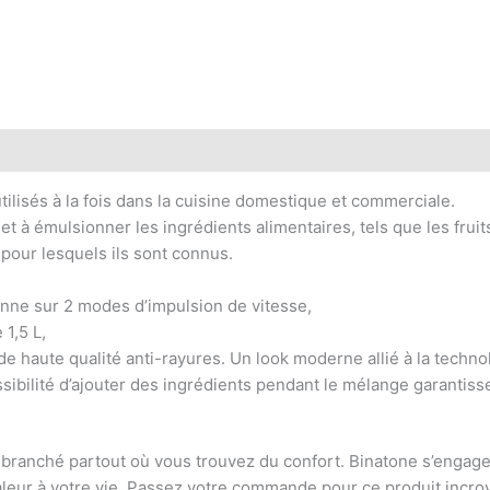
ilisés à la fois dans la cuisine domestique et commerciale.
 à émulsionner les ingrédients alimentaires, tels que les fruits
 pour lesquels ils sont connus.
nne sur 2 modes d’impulsion de vitesse,
 1,5 L,
de haute qualité anti-rayures. Un look moderne allié à la techn
sibilité d’ajouter des ingrédients pendant le mélange garantisse
e branché partout où vous trouvez du confort. Binatone s’engag
leur à votre vie. Passez votre commande pour ce produit incroya