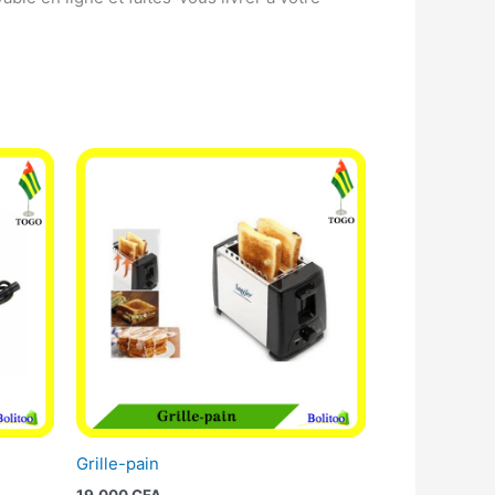
Grille-pain
19.000
CFA