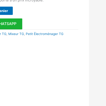
 porte à un prix incroyable.
anier
HATSAPP
r TG
,
Mixeur TG
,
Petit Électroménager TG
k
r
tsApp
inkedIn