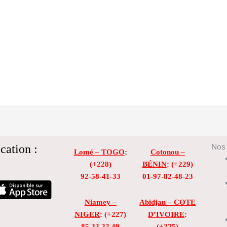
cation :
Nos 
Lomé – TOGO
:
Cotonou –
(+228)
BÉNIN
: (+229)
92-58-41-33
01-97-82-48-23
Niamey –
Abidjan – COTE
NIGER
: (+227)
D’IVOIRE
:
85 22 22 49
(+225)