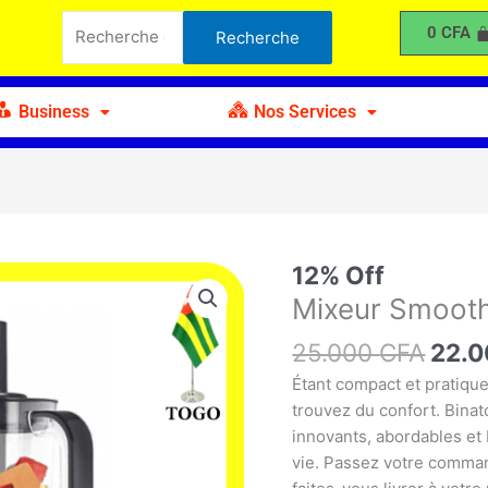
était :
est :
Smoothie
Recherche
0
CFA
Recherche
25.000 CFA.
22.000 CFA.
Binatone
pour :
BLS-
360
Business
Nos Services
Le
12% Off
quantité
prix
de
Mixeur Smooth
initia
Mixeur
25.000
CFA
était 
22.
Smoothie
25.0
Binatone
Étant compact et pratiqu
BLS-
trouvez du confort. Bina
360
innovants, abordables et 
vie. Passez votre comman