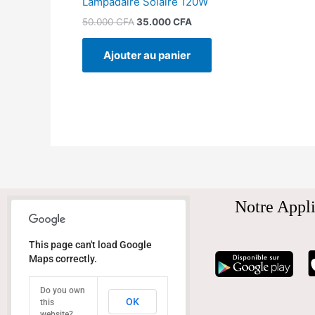
Lampadaire Solaire 120W
50.000
CFA
35.000
CFA
Ajouter au panier
Notre Appli
This page can't load Google
Maps correctly.
Do you own
OK
this
website?