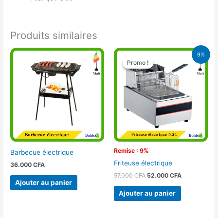
Produits similaires
Le
Le
9%
prix
prix
Promo !
Promo !
initial
actuel
était :
est :
57.000 CFA.
52.000 CFA.
Remise : 9%
Barbecue électrique
Friteuse électrique
36.000
CFA
57.000
CFA
52.000
CFA
Ajouter au panier
Ajouter au panier