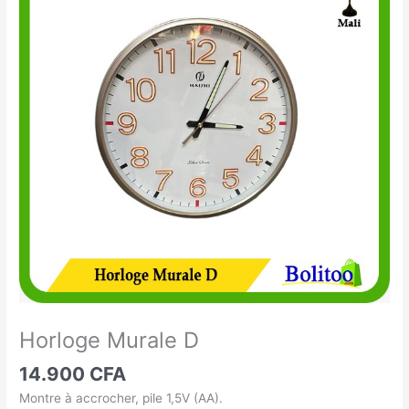
Murale
D
Horloge Murale D
14.900
CFA
Montre à accrocher, pile 1,5V (AA).