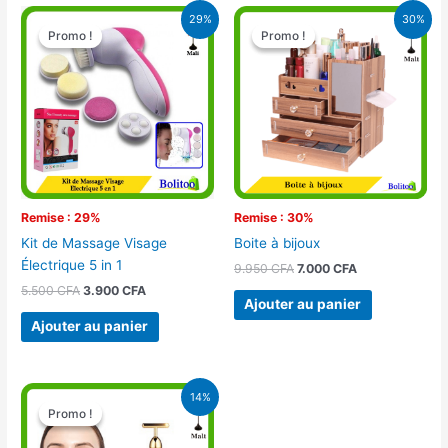
Le
Le
Le
Le
29%
30%
prix
prix
prix
prix
Promo !
Promo !
Promo !
Promo !
initial
actuel
initial
actuel
était :
est :
était :
est :
5.500 CFA.
3.900 CFA.
9.950 CFA.
7.000 CFA.
Remise : 29%
Remise : 30%
Kit de Massage Visage
Boite à bijoux
Électrique 5 in 1
9.950
CFA
7.000
CFA
5.500
CFA
3.900
CFA
Ajouter au panier
Ajouter au panier
Le
Le
14%
prix
prix
Promo !
Promo !
initial
actuel
était :
est :