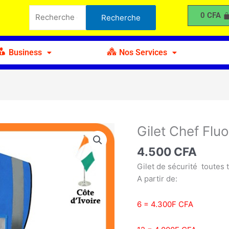
Chef
Recherche
0
CFA
Recherche
Fluo
pour :
Business
Nos Services
Gilet Chef Flu
quantité
de
4.500
CFA
Gilet
Chef
Gilet de sécurité toutes t
Fluo
A partir de:
6 = 4.300F CFA