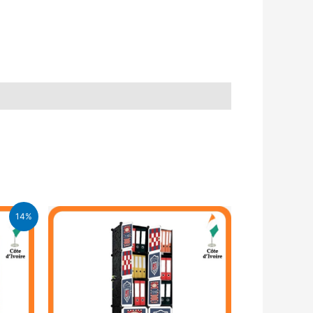
14%
FA.