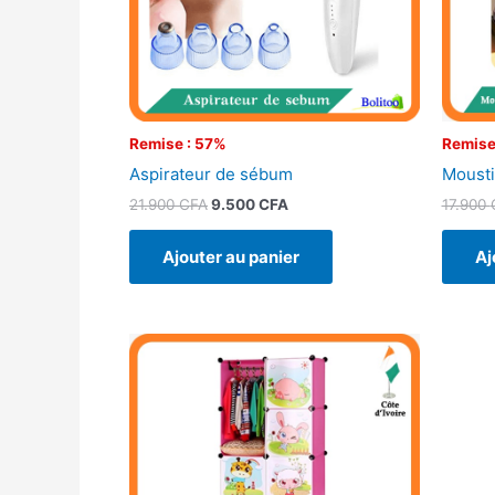
Remise : 57%
Remise
Aspirateur de sébum
Mousti
21.900
CFA
9.500
CFA
17.900
Ajouter au panier
Aj