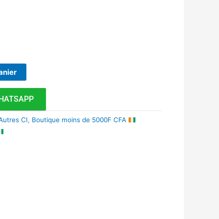
anier
HATSAPP
Autres CI
,
Boutique moins de 5000F CFA
k
r
tsApp
inkedIn