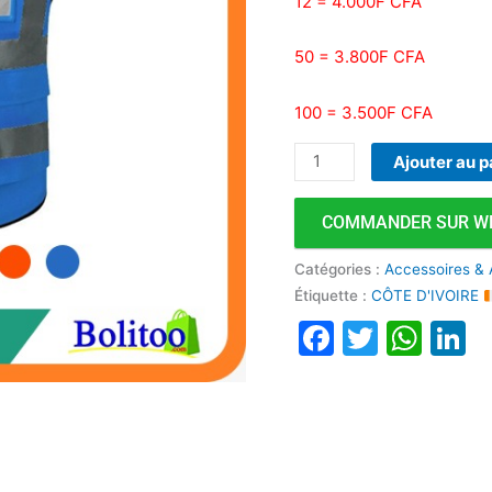
12 = 4.000F CFA
50 = 3.800F CFA
100 = 3.500F CFA
Ajouter au p
COMMANDER SUR W
Catégories :
Accessoires & 
Étiquette :
CÔTE D'IVOIRE
Faceboo
Twitte
Wha
L