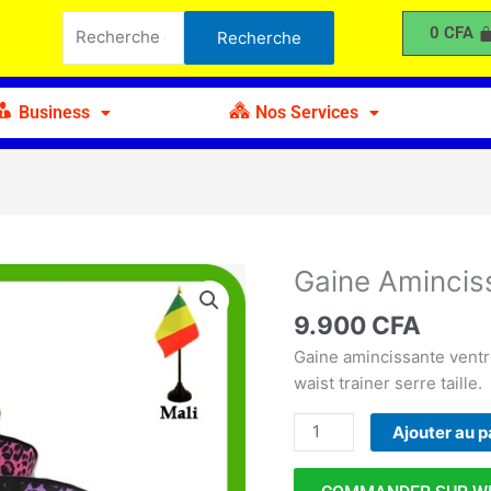
Amincissante
Recherche
0
CFA
Recherche
Serre
pour :
Taille
LATEX
Business
Nos Services
Gaine Amincis
quantité
de
9.900
CFA
Gaine
Amincissante
Gaine amincissante ventr
Serre
waist trainer serre taille.
Taille
Ajouter au p
LATEX