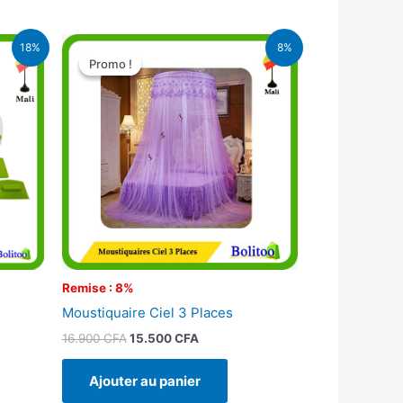
Le
Le
18%
8%
prix
prix
Promo !
Promo !
initial
actuel
était :
est :
FA.
16.900 CFA.
15.500 CFA.
Remise : 8%
Moustiquaire Ciel 3 Places
16.900
CFA
15.500
CFA
Ajouter au panier