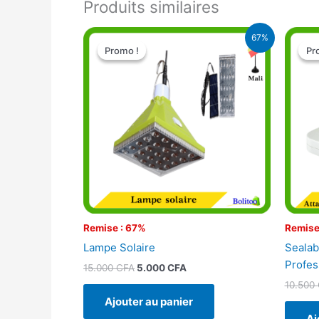
Produits similaires
Le
Le
67%
prix
prix
Promo !
Promo !
Pr
Pr
initial
actuel
était :
est :
15.000 CFA.
5.000 CFA.
Remise : 67%
Remise
Lampe Solaire
Sealab
Profes
15.000
CFA
5.000
CFA
10.500
Ajouter au panier
Aj