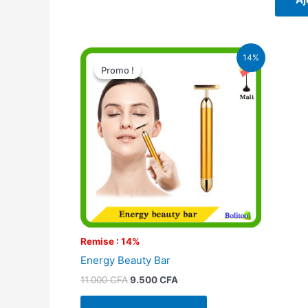
Le
Le
14%
prix
prix
Promo !
Promo !
initial
actuel
était :
est :
11.000 CFA.
9.500 CFA.
Remise : 14%
Energy Beauty Bar
11.000
CFA
9.500
CFA