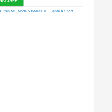
HATSAPP
 Autres ML
,
Mode & Beauté ML
,
Santé & Sport
k
r
tsApp
inkedIn