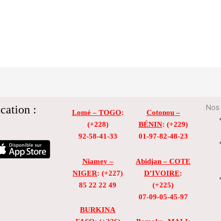
cation :
Nos 
Lomé – TOGO
:
Cotonou –
(+228)
BÉNIN
: (+229)
92-58-41-33
01-97-82-48-23
Niamey –
Abidjan – COTE
NIGER
: (+227)
D’IVOIRE
:
85 22 22 49
(+225)
07-09-05-45-97
BURKINA