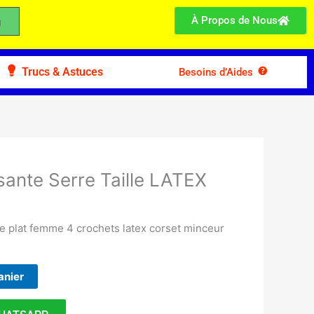
À Propos de Nous
Trucs & Astuces
Besoins d’Aides
sante Serre Taille LATEX
e plat femme 4 crochets latex corset minceur
anier