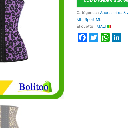
COMMANDER SUR W
Catégories :
Accessoires &
ML
,
Sport ML
Étiquette :
MALI
Faceboo
Twitte
Wha
L