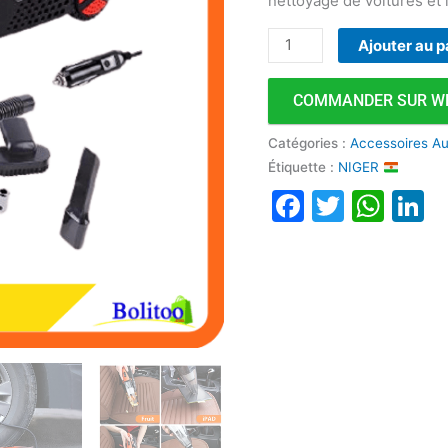
nettoyage de voitures et
Ajouter au p
COMMANDER SUR W
Catégories :
Accessoires A
Étiquette :
NIGER
Faceboo
Twitte
Wha
L