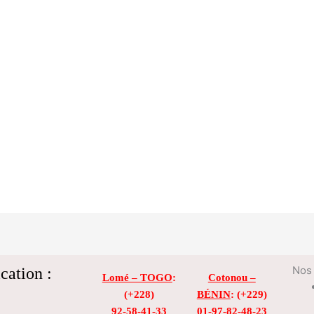
cation :
Nos 
Lomé – TOGO
:
Cotonou –
(+228)
BÉNIN
: (+229)
92-58-41-33
01-97-82-48-23