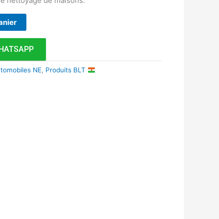
 le nettoyage de maisons.
anier
HATSAPP
utomobiles NE
,
Produits BLT
k
r
tsApp
inkedIn