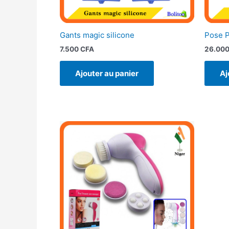
Gants magic silicone
Pose P
7.500
CFA
26.00
Ajouter au panier
Aj