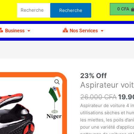
était :
est :
voiture
Recherche
0
CFA
Recherche
26.000 CFA.
19.900 CFA.
4000pA
pour :
Business
Nos Services
Le
23% Off
quantité
prix
de
Aspirateur vo
initia
Aspirateur
26.000
CFA
était 
19.
voiture
26.0
4000pA
Aspirateur de voiture 4 in
utilisations sèches et hu
les miettes, les poils d’a
pour une variété d’applicat