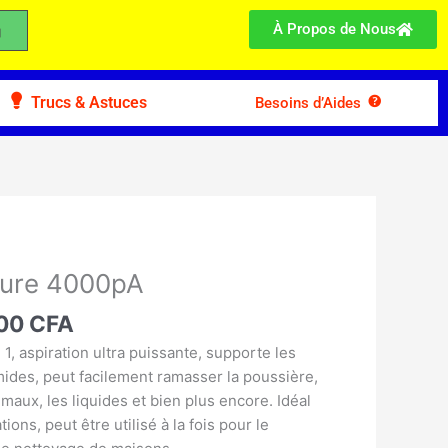
À Propos de Nous
Trucs & Astuces
Besoins d’Aides
Le
prix
iture 4000pA
l
actuel
:
900
CFA
est :
00 CFA.
19.900 CFA.
 1, aspiration ultra puissante, supporte les
mides, peut facilement ramasser la poussière,
nimaux, les liquides et bien plus encore. Idéal
ions, peut être utilisé à la fois pour le