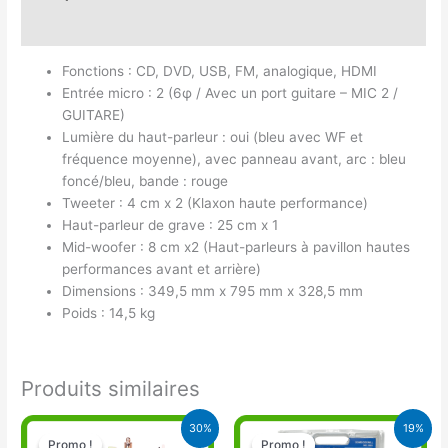
Avis (0)
Fonctions : CD, DVD, USB, FM, analogique, HDMI
Entrée micro : 2 (6φ / Avec un port guitare – MIC 2 /
GUITARE)
Lumière du haut-parleur : oui (bleu avec WF et
fréquence moyenne), avec panneau avant, arc : bleu
foncé/bleu, bande : rouge
Tweeter : 4 cm x 2 (Klaxon haute performance)
Haut-parleur de grave : 25 cm x 1
Mid-woofer : 8 cm x2 (Haut-parleurs à pavillon hautes
performances avant et arrière)
Dimensions : 349,5 mm x 795 mm x 328,5 mm
Poids : 14,5 kg
Produits similaires
Le
Le
Le
Le
30%
19%
prix
prix
prix
prix
Promo !
Promo !
Promo !
Promo !