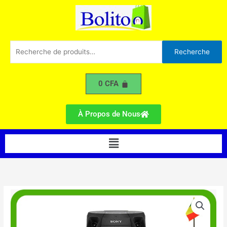
Sony
Aller
MHC-
au
43D
contenu
Recherche
Recherche
pour :
0
CFA
À Propos de Nous
Menu
quantité
de
Enceinte