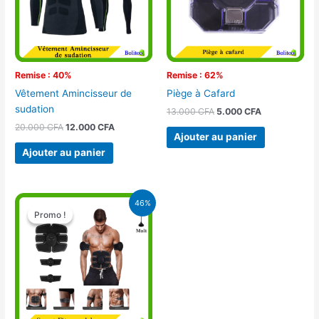
Remise : 40%
Remise : 62%
Vêtement Amincisseur de
Piège à Cafard
sudation
13.000
CFA
5.000
CFA
20.000
CFA
12.000
CFA
Ajouter au panier
Ajouter au panier
Le
Le
46%
prix
prix
Promo !
Promo !
initial
actuel
était :
est :
28.000 CFA.
15.000 CFA.