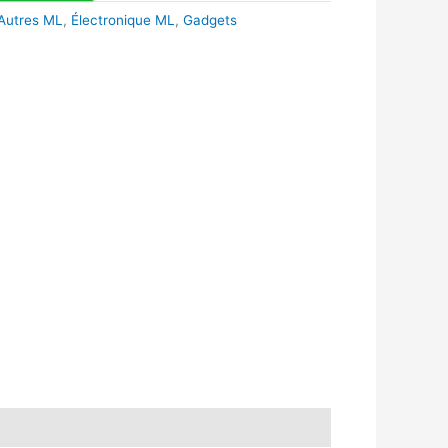
 Autres ML
,
Électronique ML
,
Gadgets
k
r
tsApp
inkedIn