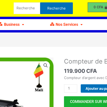
de
Recherche
0
CFA
Recherche
Billets
pour :
avec
Écran
Business
Nos Services
LED
Compteur de B
quantité
de
119.900
CFA
Compteur
de
Compteur d’argent avec D
Billets
Ajouter au p
avec
Écran
LED
COMMANDER SUR W