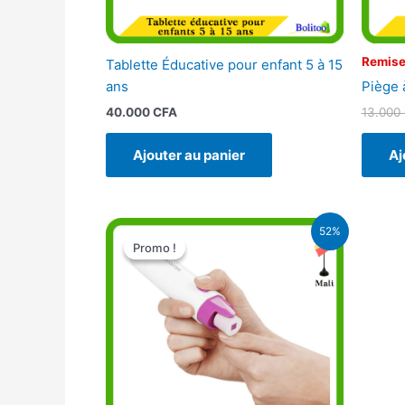
Remise
Tablette Éducative pour enfant 5 à 15
Piège 
ans
13.000
40.000
CFA
Aj
Ajouter au panier
Le
Le
52%
prix
prix
Promo !
Promo !
initial
actuel
était :
est :
10.500 CFA.
5.000 CFA.