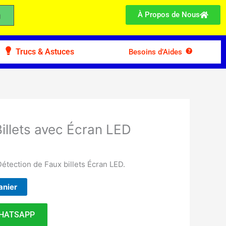
À Propos de Nous
Trucs & Astuces
Besoins d’Aides
illets avec Écran LED
étection de Faux billets Écran LED.
anier
HATSAPP