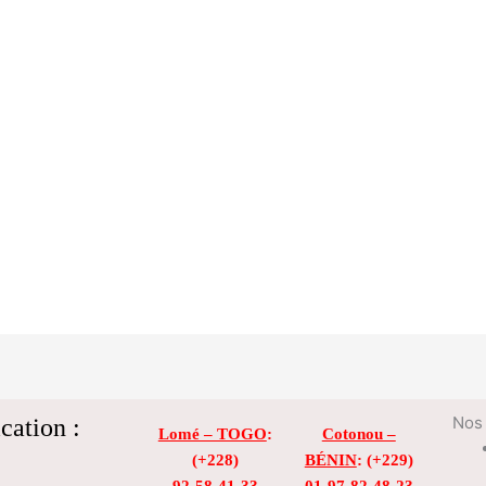
cation :
Nos 
Lomé – TOGO
:
Cotonou –
(+228)
BÉNIN
: (+229)