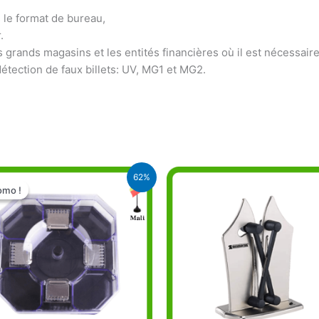
 le format de bureau,
.
s grands magasins et les entités financières où il est nécessai
détection de faux billets: UV, MG1 et MG2.
Le
Le
62%
prix
prix
omo !
omo !
initial
actuel
était :
est :
13.000 CFA.
5.000 CFA.