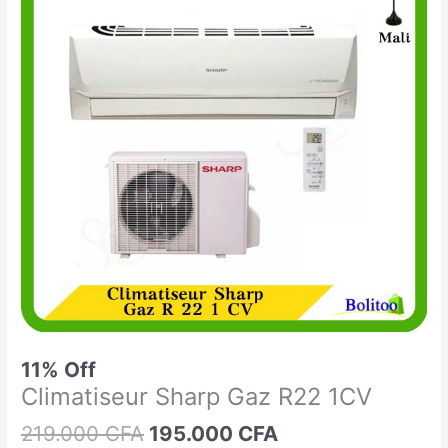
était :
est :
Sharp
219.000 CFA.
195.000 CFA.
Gaz
R22
1CV
11% Off
Climatiseur Sharp Gaz R22 1CV
219.000
CFA
195.000
CFA