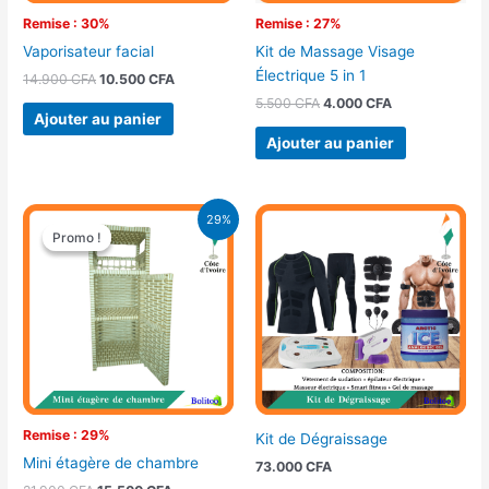
Remise : 30%
Remise : 27%
Vaporisateur facial
Kit de Massage Visage
Électrique 5 in 1
14.900
CFA
10.500
CFA
5.500
CFA
4.000
CFA
Ajouter au panier
Ajouter au panier
Le
Le
29%
prix
prix
Promo !
Promo !
initial
actuel
était :
est :
21.900 CFA.
15.500 CFA.
Remise : 29%
Kit de Dégraissage
Mini étagère de chambre
73.000
CFA