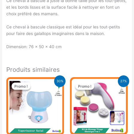
Ce cheval à bascule a juste la bonne taille pour les tout-petits,
et les bords lisses et la surface facile à nettoyer en font un
choix préféré des mamans.
Ce cheval à bascule classique est idéal pour les tout-petits
pour faire des galallops imaginaires dans la maison.
Dimension: 76 x 50 x 40 cm
Produits similaires
Le
Le
Le
Le
30%
27%
prix
prix
prix
prix
Promo !
Promo !
Promo !
Promo !
initial
actuel
initial
actuel
était :
est :
était :
est :
14.900 CFA.
10.500 CFA.
5.500 CFA.
4.000 CFA.