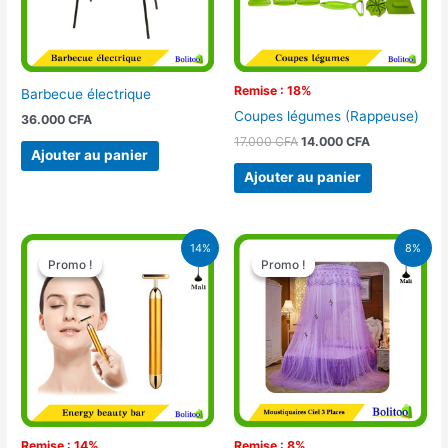
Remise : 18%
Barbecue électrique
Coupes légumes (Rappeuse)
36.000
CFA
17.000
CFA
14.000
CFA
Ajouter au panier
Ajouter au panier
Le
Le
Le
Le
14%
8%
prix
prix
prix
prix
Promo !
Promo !
Promo !
Promo !
initial
actuel
initial
actuel
était :
est :
était :
est :
11.000 CFA.
9.500 CFA.
16.900 CFA.
15.500 CFA.
Remise : 14%
Remise : 8%