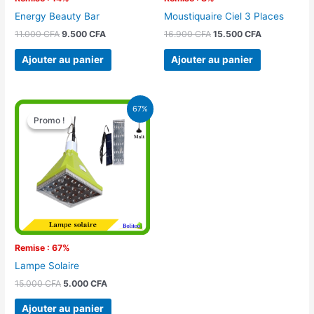
Energy Beauty Bar
Moustiquaire Ciel 3 Places
11.000
CFA
9.500
CFA
16.900
CFA
15.500
CFA
Ajouter au panier
Ajouter au panier
Le
Le
67%
prix
prix
Promo !
Promo !
initial
actuel
était :
est :
15.000 CFA.
5.000 CFA.
Remise : 67%
Lampe Solaire
15.000
CFA
5.000
CFA
Ajouter au panier