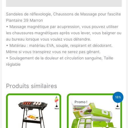
Avis (0)
Sandales de réflexologie, Chaussons de Massage pour fasciite
Plantaire 39 Marron
• Massage magnétique par acupression, vous pouvez utiliser
les chaussures magnétiques après vous lever, vous baigner ou
au bureau lorsque vous voulez vous détendre.
• Matériau : matériau EVA, souple, respirant et déodorant.
Même si vous transpirez vous ne serez pas gênant.
• Soulagement de la douleur et circulation sanguine, Taille
réglable
Produits similaires
Le
Le
18%
prix
prix
Promo !
Promo !
initial
actuel
était :
est :
17.000 CFA.
14.000 CFA.