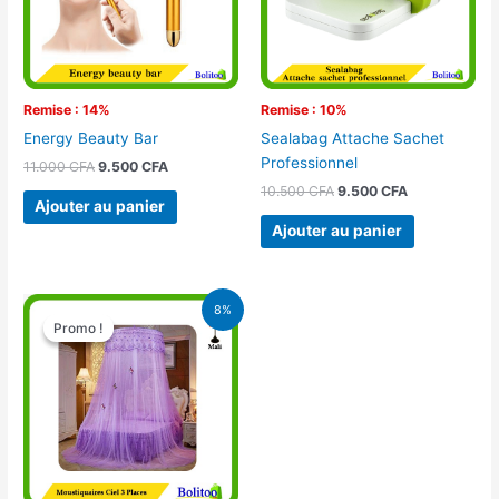
Remise : 14%
Remise : 10%
Energy Beauty Bar
Sealabag Attache Sachet
Professionnel
11.000
CFA
9.500
CFA
10.500
CFA
9.500
CFA
Ajouter au panier
Ajouter au panier
Le
Le
8%
prix
prix
Promo !
Promo !
initial
actuel
était :
est :
16.900 CFA.
15.500 CFA.