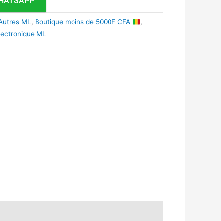
HATSAPP
 Autres ML
,
Boutique moins de 5000F CFA
,
lectronique ML
k
r
tsApp
inkedIn