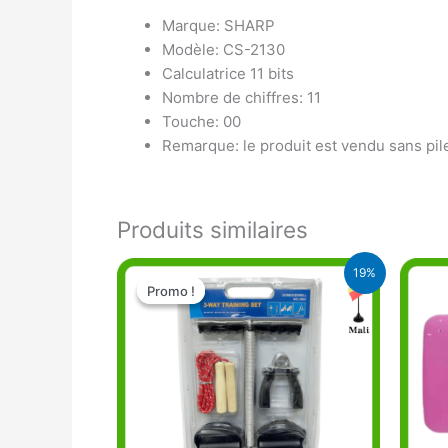
Marque: SHARP
Modèle: CS-2130
Calculatrice 11 bits
Nombre de chiffres: 11
Touche: 00
Remarque: le produit est vendu sans pil
Produits similaires
Le
Le
19%
prix
prix
Promo !
Promo !
initial
actuel
était :
est :
14.900 CFA.
12.000 CFA.