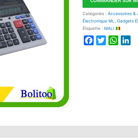
COMMANDER SUR W
Catégories :
Accessoires &
Électronique ML
,
Gadgets É
Étiquette :
MALI
Faceboo
Twitte
Wha
L