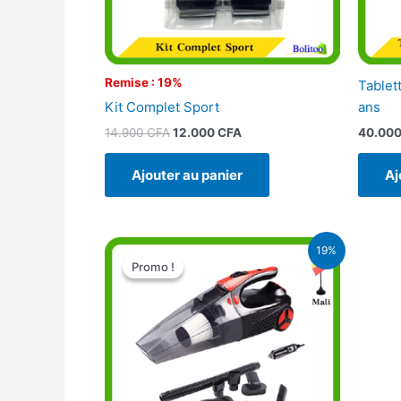
Remise : 19%
Tablet
Kit Complet Sport
ans
14.900
CFA
12.000
CFA
40.00
Ajouter au panier
Aj
Le
Le
19%
prix
prix
Promo !
Promo !
initial
actuel
était :
est :
27.000 CFA.
22.000 CFA.