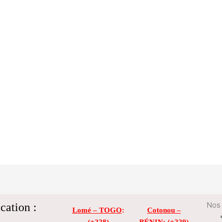
cation :
Nos 
Lomé – TOGO
:
Cotonou –