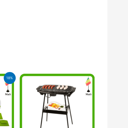
18%
FA.