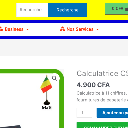
CS-
Recherche
0
CFA
Recherche
2130
pour :
Business
Nos Services
Calculatrice 
quantité
de
4.900
CFA
Calculatrice
CS-
Calculatrice à 11 chiffre
2130
fournitures de papeterie
Ajouter au p