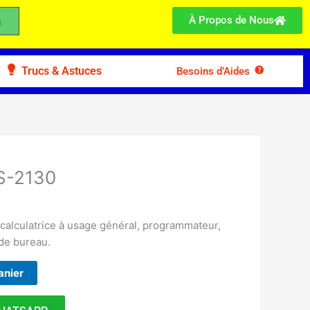
À Propos de Nous
Trucs & Astuces
Besoins d’Aides
CS-2130
s, calculatrice à usage général, programmateur,
 de bureau.
anier