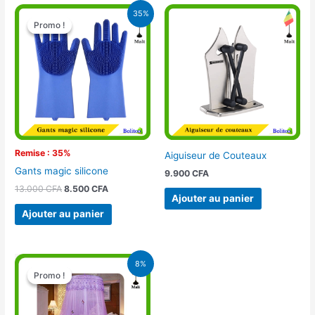
Le
Le
35%
prix
prix
Promo !
Promo !
initial
actuel
était :
est :
13.000 CFA.
8.500 CFA.
Remise : 35%
Aiguiseur de Couteaux
Gants magic silicone
9.900
CFA
13.000
CFA
8.500
CFA
Ajouter au panier
Ajouter au panier
Le
Le
8%
prix
prix
Promo !
Promo !
initial
actuel
était :
est :
16.900 CFA.
15.500 CFA.