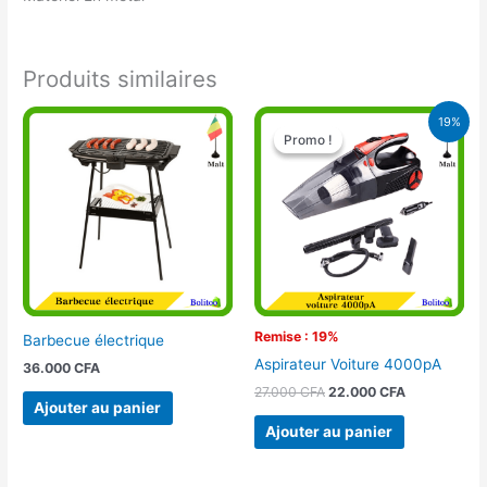
Produits similaires
Le
Le
19%
prix
prix
Promo !
Promo !
initial
actuel
était :
est :
27.000 CFA.
22.000 CFA.
Remise : 19%
Barbecue électrique
Aspirateur Voiture 4000pA
36.000
CFA
27.000
CFA
22.000
CFA
Ajouter au panier
Ajouter au panier