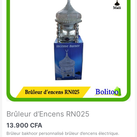
d'Encens
RN025
Brûleur d’Encens RN025
13.900
CFA
Brûleur bakhoor personnalisé brûleur d’encens électrique.