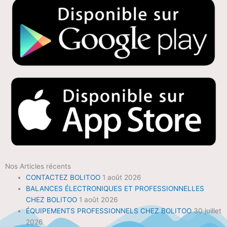
Nos Articles récents
CONTACTEZ BOLITOO
1 août 2026
BALANCES ÉLECTRONIQUES ET PROFESSIONNELLES
CHEZ BOLITOO
1 août 2026
ÉQUIPEMENTS PROFESSIONNELS CHEZ BOLITOO
30 juillet
2026