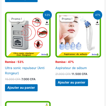
Le
Le
Le
Le
53%
47%
prix
prix
prix
prix
Promo !
Promo !
Promo !
Promo !
initial
actuel
initial
actuel
était :
est :
était :
est :
15.000 CFA.
7.000 CFA.
21.900 CFA.
11.500 CFA.
Remise : 53%
Remise : 47%
Ultra sonic repulseur (Anti
Aspirateur de sébum
Rongeur)
21.900
CFA
11.500
CFA
15.000
CFA
7.000
CFA
Ajouter au panier
Ajouter au panier