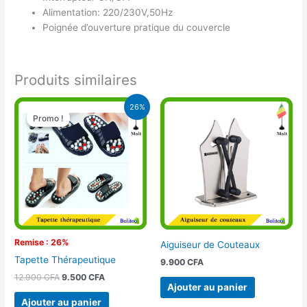
Alimentation: 220/230V,50Hz
Poignée d’ouverture pratique du couvercle
Produits similaires
Le
Le
26%
prix
prix
Promo !
Promo !
initial
actuel
était :
est :
12.900 CFA.
9.500 CFA.
Remise : 26%
Aiguiseur de Couteaux
Tapette Thérapeutique
9.900
CFA
12.900
CFA
9.500
CFA
Ajouter au panier
Ajouter au panier