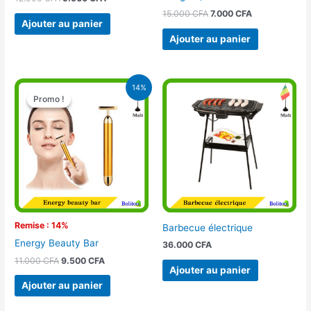
15.000
CFA
7.000
CFA
Ajouter au panier
Ajouter au panier
Le
Le
14%
prix
prix
Promo !
Promo !
initial
actuel
était :
est :
11.000 CFA.
9.500 CFA.
Remise : 14%
Barbecue électrique
Energy Beauty Bar
36.000
CFA
11.000
CFA
9.500
CFA
Ajouter au panier
Ajouter au panier