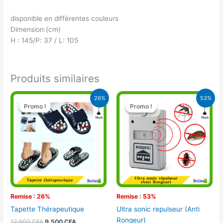
disponible en différentes couleurs
Dimension:(cm)
H : 145/P: 37 / L: 105
Produits similaires
Le
Le
Le
Le
26%
53%
prix
prix
prix
prix
Promo !
Promo !
Promo !
Promo !
initial
actuel
initial
actuel
était :
est :
était :
est :
12.900 CFA.
9.500 CFA.
15.000 CFA.
7.000 CFA.
Remise : 26%
Remise : 53%
Tapette Thérapeutique
Ultra sonic repulseur (Anti
Rongeur)
12.900
CFA
9.500
CFA