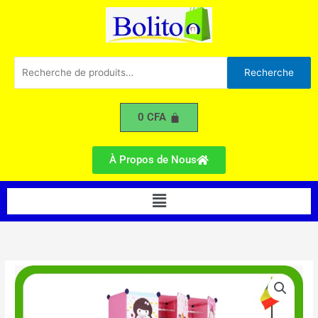
Battants
Aller
avec
au
Portes
contenu
Chaussures
A
Recherche
Recherche
pour :
0
CFA
À Propos de Nous
Menu
quantité
de
Armoire