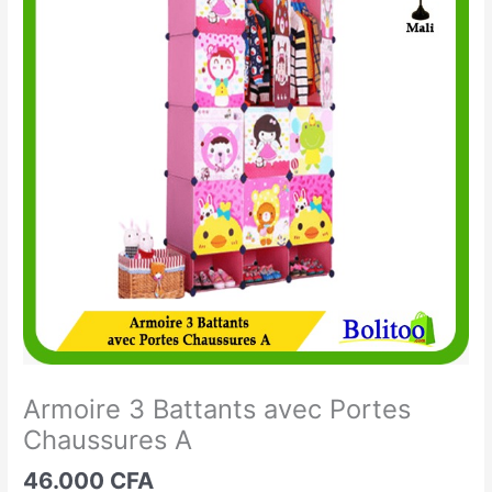
3
Battants
avec
Portes
Chaussures
A
Armoire 3 Battants avec Portes
Chaussures A
46.000
CFA