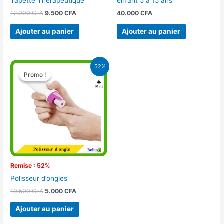
enfant 5 à 15 ans
Tapette Thérapeutique
40.000
CFA
12.900
CFA
9.500
CFA
Ajouter au panier
Ajouter au panier
Le
Le
52%
prix
prix
Promo !
Promo !
initial
actuel
était :
est :
10.500 CFA.
5.000 CFA.
Remise : 52%
Polisseur d’ongles
10.500
CFA
5.000
CFA
Ajouter au panier