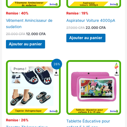
Remise : 40%
Remise : 19%
Vêtement Amincisseur de
Aspirateur Voiture 4000pA
sudation
27.000
CFA
22.000
CFA
20.000
CFA
12.000
CFA
Ajouter au panier
Ajouter au panier
Le
Le
26%
prix
prix
Promo !
Promo !
initial
actuel
était :
est :
12.900 CFA.
9.500 CFA.
Remise : 26%
Tablette Éducative pour