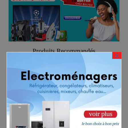
Produits Recommandés
×
Voir ici
BOUTIQUE
PARTENARIAT
Vente du Moment