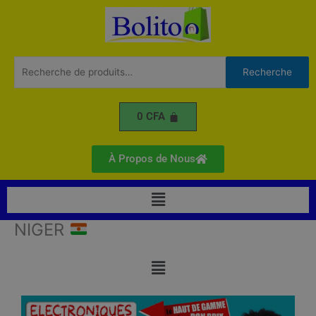
Aller
au
contenu
Recherche
Recherche
pour :
0
CFA
À Propos de Nous
Menu
NIGER
Menu