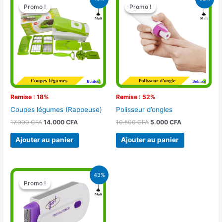
prix
prix
prix
prix
Promo !
Promo !
Promo !
Promo !
initial
actuel
initial
actuel
était :
est :
était :
est :
17.000 CFA.
14.000 CFA.
10.500 CFA.
5.000 CFA.
Remise : 18%
Remise : 52%
Coupes légumes (Rappeuse)
Polisseur d’ongles
17.000
CFA
14.000
CFA
10.500
CFA
5.000
CFA
Ajouter au panier
Ajouter au panier
Le
Le
43%
prix
prix
Promo !
Promo !
initial
actuel
était :
est :
15.000 CFA.
8.500 CFA.