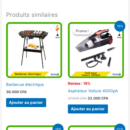
Produits similaires
Le
Le
19%
prix
prix
Promo !
Promo !
initial
actuel
était :
est :
27.000 CFA.
22.000 CFA.
Remise : 19%
Barbecue électrique
Aspirateur Voiture 4000pA
36.000
CFA
27.000
CFA
22.000
CFA
Ajouter au panier
Ajouter au panier
Le
Le
Le
Le
18%
52%