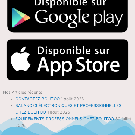
Nos Articles récents
CONTACTEZ BOLITOO
1 août 2026
BALANCES ÉLECTRONIQUES ET PROFESSIONNELLES
CHEZ BOLITOO
1 août 2026
ÉQUIPEMENTS PROFESSIONNELS CHEZ BOLITOO
30 juillet
2026