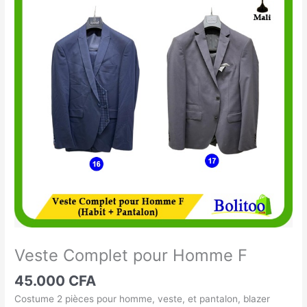
Complet
pour
Homme
F
Veste Complet pour Homme F
45.000
CFA
Costume 2 pièces pour homme, veste, et pantalon, blazer