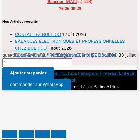
Bamako- MALI
: (+223)
76-26-38-29
Nos Articles récents
CONTACTEZ BOLITOO
1 août 2026
BALANCES ÉLECTRONIQUES ET PROFESSIONNELLES
CHEZ BOLITOO
1 août 2026
quantité de Ventilateur Rechargeable Century 18 pouces
ÉQUIPEMENTS PROFESSIONNELS CHEZ BOLITOO
30 juillet
2026
Ajouter au panier
Envelope
Facebook
Twitter
Youtube
Instagram
Pinterest
Linkedin
Tiktok
commander sur WhatsApp
Copyright © 2026 Bolitoo | Propulsé par BolitooAfrique