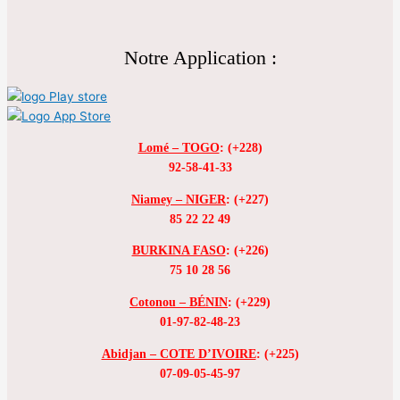
Notre Application :
Lomé – TOGO
: (+228)
92-58-41-33
Niamey – NIGER
: (+227)
85 22 22 49
BURKINA FASO
: (+226)
75 10 28 56
Cotonou – BÉNIN
: (+229)
01-97-82-48-23
Abidjan – COTE D’IVOIRE
: (+225)
07-09-05-45-97