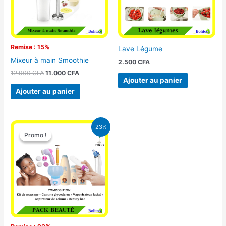
Remise : 15%
Lave Légume
Mixeur à main Smoothie
2.500
CFA
12.900
CFA
11.000
CFA
Ajouter au panier
Ajouter au panier
Le
Le
23%
prix
prix
Promo !
Promo !
initial
actuel
était :
est :
65.000 CFA.
49.900 CFA.