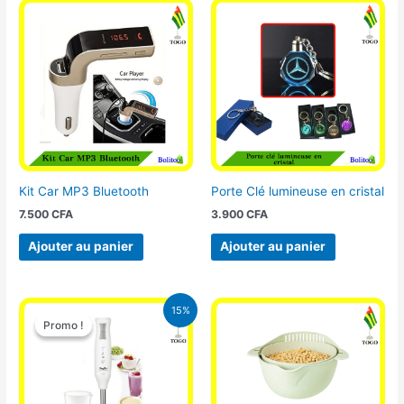
Kit Car MP3 Bluetooth
Porte Clé lumineuse en cristal
7.500
CFA
3.900
CFA
Ajouter au panier
Ajouter au panier
Le
Le
15%
prix
prix
Promo !
Promo !
initial
actuel
était :
est :
12.900 CFA.
11.000 CFA.