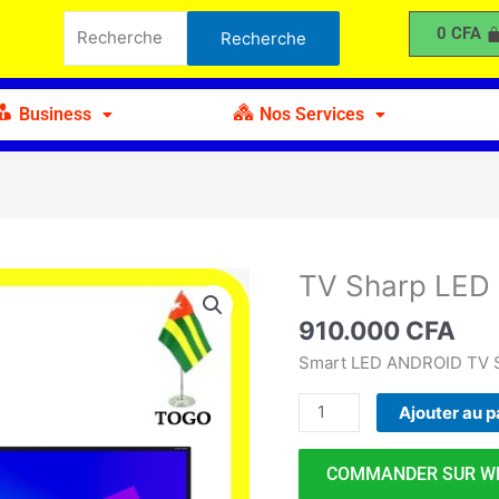
Sharp
Recherche
0
CFA
Recherche
LED
pour :
75"
Android
Business
Nos Services
TV Sharp LED 
quantité
de
910.000
CFA
TV
Sharp
Smart LED ANDROID TV 
LED
Ajouter au p
75"
Android
COMMANDER SUR W