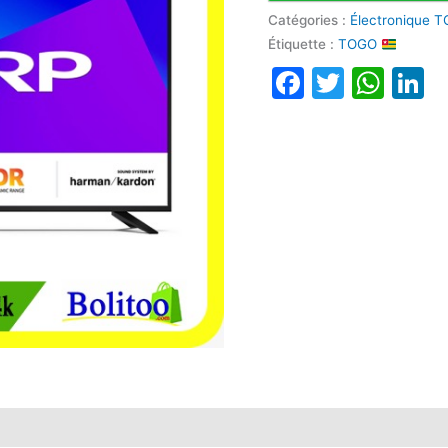
Catégories :
Électronique T
Étiquette :
TOGO
Faceboo
Twitte
Wha
L