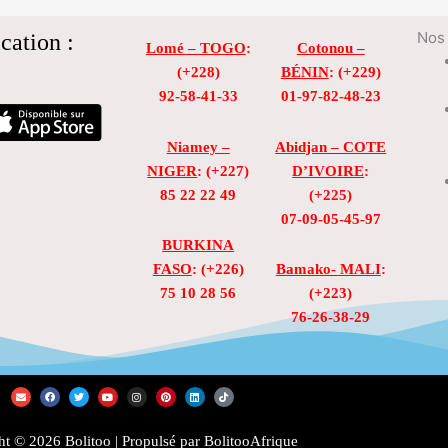
cation :
Nos 
Lomé – TOGO
:
Cotonou –
(+228)
BÉNIN
: (+229)
92-58-41-33
01-97-82-48-23
Niamey –
Abidjan – COTE
NIGER
: (+227)
D’IVOIRE
:
85 22 22 49
(+225)
07-09-05-45-97
BURKINA
FASO
: (+226)
Bamako- MALI
:
75 10 28 56
(+223)
76-26-38-29
E
F
T
Y
I
P
L
T
n
a
w
o
n
i
i
i
v
c
i
u
s
n
n
k
e
e
t
t
t
t
k
t
l
b
t
u
a
e
e
o
t © 2026 Bolitoo | Propulsé par BolitooAfrique
o
o
e
b
g
r
d
k