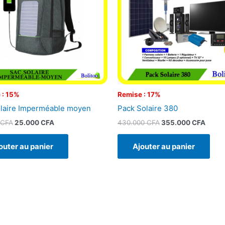
 : 15%
Remise : 17%
laire Imperméable moyen
Pack Solaire 380
CFA
25.000
CFA
430.000
CFA
355.000
CFA
outer au panier
Ajouter au panier