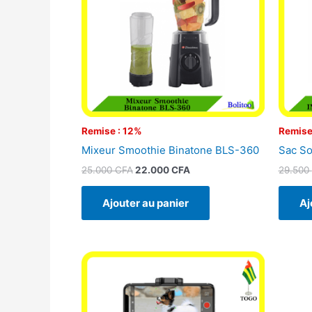
Remise : 12%
Remise
Mixeur Smoothie Binatone BLS-360
Sac So
25.000
CFA
22.000
CFA
29.500
Ajouter au panier
Aj