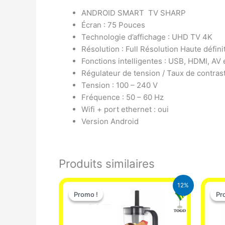
ANDROID SMART TV SHARP
Écran : 75 Pouces
Technologie d’affichage : UHD TV 4K
Résolution : Full Résolution Haute défini
Fonctions intelligentes : USB, HDMI, AV e
Régulateur de tension / Taux de contras
Tension : 100 – 240 V
Fréquence : 50 – 60 Hz
Wifi + port ethernet : oui
Version Android
Produits similaires
Le
Le
12%
prix
prix
Promo !
Promo !
Pr
Pr
initial
actuel
était :
est :
25.000 CFA.
22.000 CFA.