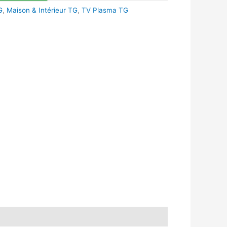
G
,
Maison & Intérieur TG
,
TV Plasma TG
k
r
tsApp
inkedIn